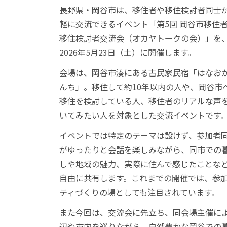
長野県・岡谷市は、移住者や移住検討者同士
軽に交流できるイベント「第5回 岡谷市移住
移住検討者交流会（オカヤトークの会）」を
2026年5月23日（土）に開催します。
会場は、岡谷市湊にある古民家民宿「はなお
んち」。移住して約10年以内の人や、岡谷市
移住を検討している人、移住者のリアルな声
いてみたい人を対象とした交流イベントです
イベントでは特定のテーマは設けず、参加者
がゆったりと会話を楽しみながら、同市での
しや地域の魅力、実際に住んで感じたことな
自由に共有します。これまでの開催では、参
ティづくりの場としても注目されています。
また今回は、交流会に先立ち、同会場主催に
辺や市内を巡りながら、自然豊かな岡谷での