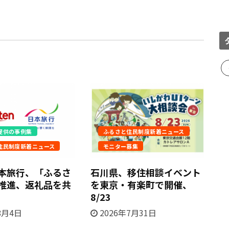
提供の事例集
ふるさと住民制度新着ニュース
住民制度新着ニュース
モニター募集
本旅行、「ふるさ
石川県、移住相談イベント
岩
推進、返礼品を共
を東京・有楽町で開催、
験
8/23
8月4日
2026年7月31日