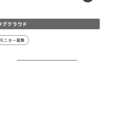
タグクラウド
モニター募集
ふるさと住民制度新着ニュース
サービス提供の事例集
モニター募集
ふるさと住民制度新着ニュース
手県、オンライン就農体
楽天と日本旅行、「ふる
ツアーを開催、8/22
と住民」推進、返礼品を
同開発
2026年8月4日
2026年8月4日