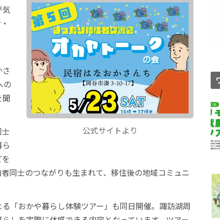
が気
者・
、
かさ
への
を聞
。
公式サイトより
同士
暮ら
どを
加者同士のつながりも生まれて、移住後の地域コミュニ
よる「おかや暮らし体験ツアー」も同日開催。諏訪湖周
暮らしを実際に体感できる内容となっています。ツアー