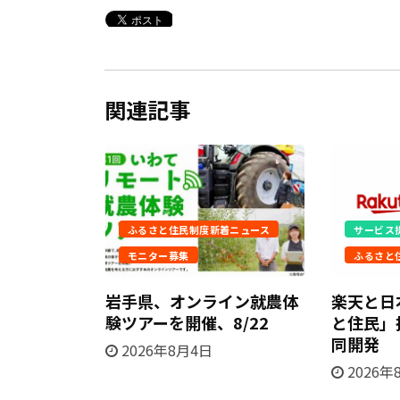
関連記事
着ニュース
ふるさと住民制度新着ニュース
サービス
モニター募集
ふるさと
談イベント
岩手県、オンライン就農体
楽天と日
で開催、
験ツアーを開催、8/22
と住民」
同開発
2026年8月4日
2026年