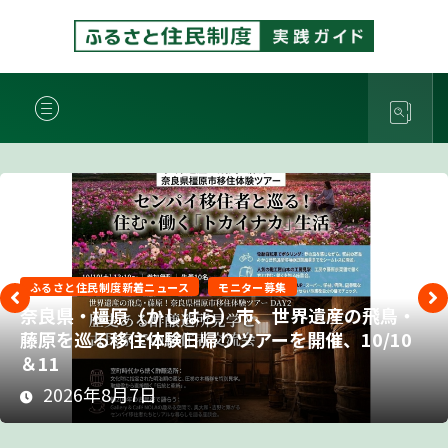
ふるさと住民制度新着ニュース
モニター募集
奈良県・橿原（かしはら）市、世界遺産の飛鳥・
藤原を巡る移住体験日帰りツアーを開催、10/10
＆11
2026年8月7日