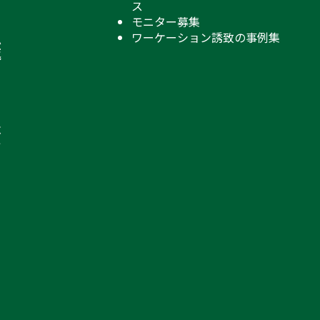
ス
モニター募集
ワーケーション誘致の事例集
ふ
返
ベ
で