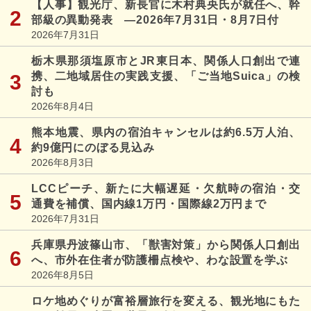
【人事】観光庁、新長官に木村典央氏が就任へ、幹
部級の異動発表 ―2026年7月31日・8月7日付
2026年7月31日
栃木県那須塩原市とJR東日本、関係人口創出で連
携、二地域居住の実践支援、「ご当地Suica」の検
討も
2026年8月4日
熊本地震、県内の宿泊キャンセルは約6.5万人泊、
約9億円にのぼる見込み
2026年8月3日
LCCピーチ、新たに大幅遅延・欠航時の宿泊・交
通費を補償、国内線1万円・国際線2万円まで
2026年7月31日
兵庫県丹波篠山市、「獣害対策」から関係人口創出
へ、市外在住者が防護柵点検や、わな設置を学ぶ
2026年8月5日
ロケ地めぐりが富裕層旅行を変える、観光地にもた