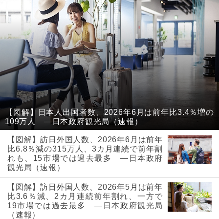
【図解】日本人出国者数、2026年6月は前年比3.4％増の
109万人 ―日本政府観光局（速報）
【図解】訪日外国人数、2026年6月は前年
比6.8％減の315万人、3カ月連続で前年割
れも、15市場では過去最多 ―日本政府
観光局（速報）
【図解】訪日外国人数、2026年5月は前年
比3.6％減、2カ月連続前年割れ、一方で
19市場では過去最多 ―日本政府観光局
（速報）