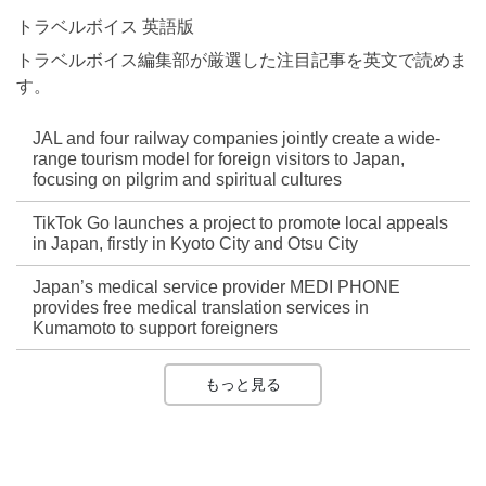
トラベルボイス 英語版
トラベルボイス編集部が厳選した注目記事を英文で読めま
す。
JAL and four railway companies jointly create a wide-
range tourism model for foreign visitors to Japan,
focusing on pilgrim and spiritual cultures
TikTok Go launches a project to promote local appeals
in Japan, firstly in Kyoto City and Otsu City
Japan’s medical service provider MEDI PHONE
provides free medical translation services in
Kumamoto to support foreigners
もっと見る