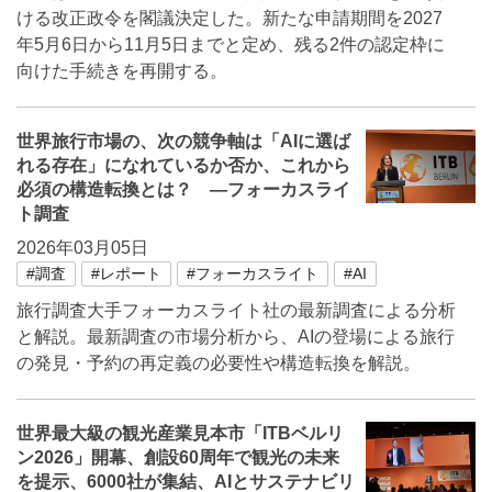
ける改正政令を閣議決定した。新たな申請期間を2027
年5月6日から11月5日までと定め、残る2件の認定枠に
向けた手続きを再開する。
世界旅行市場の、次の競争軸は「AIに選ば
れる存在」になれているか否か、これから
必須の構造転換とは？ ―フォーカスライ
ト調査
2026年03月05日
#調査
#レポート
#フォーカスライト
#AI
旅行調査大手フォーカスライト社の最新調査による分析
と解説。最新調査の市場分析から、AIの登場による旅行
の発見・予約の再定義の必要性や構造転換を解説。
世界最大級の観光産業見本市「ITBベルリ
ン2026」開幕、創設60周年で観光の未来
を提示、6000社が集結、AIとサステナビリ