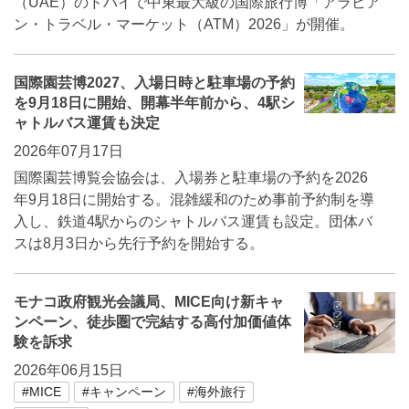
（UAE）のドバイで中東最大級の国際旅行博「アラビア
ン・トラベル・マーケット（ATM）2026」が開催。
国際園芸博2027、入場日時と駐車場の予約
を9月18日に開始、開幕半年前から、4駅シ
ャトルバス運賃も決定
2026年07月17日
国際園芸博覧会協会は、入場券と駐車場の予約を2026
年9月18日に開始する。混雑緩和のため事前予約制を導
入し、鉄道4駅からのシャトルバス運賃も設定。団体バ
スは8月3日から先行予約を開始する。
モナコ政府観光会議局、MICE向け新キャ
ンペーン、徒歩圏で完結する高付加価値体
験を訴求
2026年06月15日
#MICE
#キャンペーン
#海外旅行