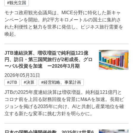
#観光立国
モナコ政府観光会議局は、MICE分野に特化した新キャ
ンペーンを開始。約2平方キロメートルの国土に集約さ
れた利便性と魅力を世界に発信し、ビジネス旅行需要を
喚起。
JTB連結決算、増収増益で純利益121億
円、訪日・第三国間旅行が2桁成長、グロ
ーバル投資を加速 ー2026年3月期
2026年05月31日
#JTB
#決算
#経営戦略、事業計画
JTBの2025年度連結決算は増収増益。純利益121億円と
コロナ前を上回る財務回復を背景にM&Aを加速。長期ビ
ジョンを掲げる2035年に向け、AIと共創し産業地位を確
立する新たな変革に挑む方針を明らかに。
日本の国際会議開催件数、2025年は世界6