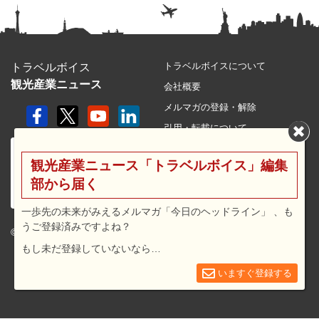
トラベルボイスについて
トラベルボイス
観光産業ニュース
会社概要
メルマガの登録・解除
引用・転載について
プライバシーポリシー
観光産業ニュース「トラベルボイス」編集
利用規約
部から届く
サイトマップ
広告メニュー・料金
一歩先の未来がみえるメルマガ「今日のヘッドライン」 、も
うご登録済みですよね？
プレスリリース窓口
© 2026 travel voice.
もし未だ登録していないなら…
求人広告
お問合せ
いますぐ登録する