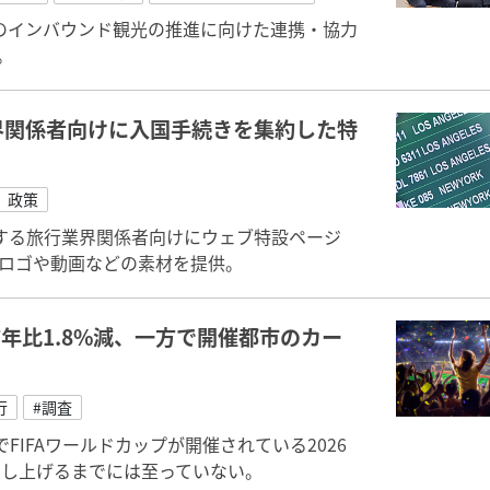
のインバウンド観光の推進に向けた連携・協力
。
界関係者向けに入国手続きを集約した特
、政策
する旅行業界関係者向けにウェブ特設ページ
を開設。ロゴや動画などの素材を提供。
前年比1.8%減、一方で開催都市のカー
行
#調査
FIFAワールドカップが開催されている2026
押し上げるまでには至っていない。