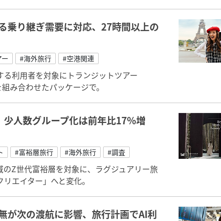
る乗り継ぎ需要に対応、27時間以上の
アー
#海外旅行
#空港関連
する利用者を対象にトランジットツアー
観光を組み合わせたパッケージで。
、少人数グループ化は前年比17％増
ト
#富裕層旅行
#海外旅行
#調査
域のZ世代富裕層を対象に、ラグジュアリー旅
クリエイター」へと変化。
無が次の渡航に影響、旅行計画でAI利