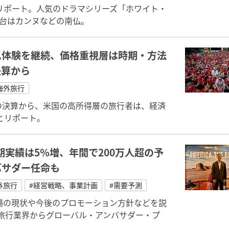
リポート。人気のドラマシリーズ「ホワイト・
舞台はカンヌなどの南仏。
ム体験を継続、価格重視層は時期・方法
決算から
海外旅行
期の決算から、米国の高所得層の旅行者は、経済
とリポート。
期実績は5％増、年間で200万人超の予
バサダー任命も
外旅行
#経営戦略、事業計画
#需要予測
市場の現状や今後のプロモーション方針などを説
旅行業界からグローバル・アンバサダー・プ