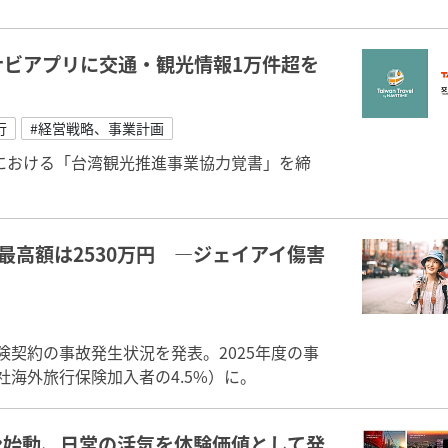
ビアプリに交通・観光情報1万件超を
行
#経営戦略、事業計画
における「台湾観光推進事業協力覚書」を締
用最高額は2530万円 ―ジェイアイ傷害
険契約の事故発生状況を発表。2025年度の事
同社海外旅行保険加入者の4.5%）に。
ン始動、日常の活気を体験価値として発