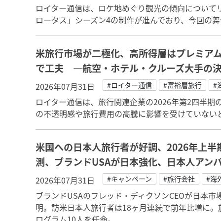
ロイター通信は、ロケ地めぐり観光の傾向について
ロータス」シーズン4の制作が進んでおり、今回の
米旅行市場が二極化、高所得層はプレミア
で工夫 ―航空・ホテル・クルーズ大手の
#ロイター通信
#富裕層旅行
#
2026年07月31日
ロイター通信は、旅行関連企業の2026年第2四半
の不透明感や旅行費用の高騰に影響を受けていない
米国への日本人旅行者が好調、2026年上半
測、ブランドUSAが日本強化、日本人アン
#キャンペーン
#旅行会社
#海
2026年07月31日
ブランドUSAのフレッド・ディクソンCEOが日本
明。訪米日本人旅行者は18ヶ月連続で前年比増に。
ログラム10人を任命。