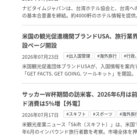
ナビタイムジャパンは、台湾ホテル協会と、台湾へ
の基本合意書を締結。約4000軒のホテル情報を提供
米国の観光促進機関ブランドUSA、旅行業
設ページ開設
#出入国管理
#海外旅行
#行政
2026年07月23日
米国観光促進団体ブランドUSAが、入国情報を案内
「GET FACTS. GET GOING. ツールキット」
サッカーW杯期間の訪米客、2026年6月は
ド消費は5％増【外電】
#スキフト
#スポーツ
#海外旅
2026年07月17日
米観光産業ニュース「Skift（スキフト）」は、米国で
年6月のインバウンド旅行者数を考察。市場全体を