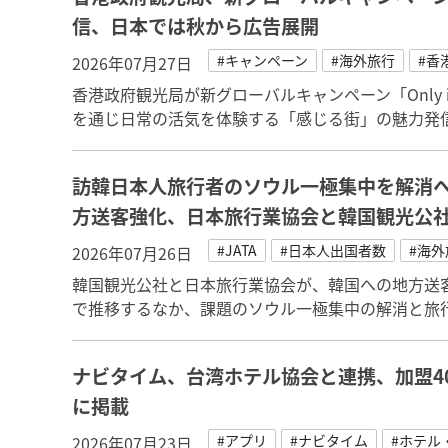
信、日本では秋から広告展開
#キャンペーン
#海外旅行
#香
2026年07月27日
香港政府観光局が新グローバルキャンペーン「Only i
を通じ日常の活気を体験する「感じる街」の魅力発信
訪韓日本人旅行者のソウル一極集中を解消へ
方送客強化、日本旅行業協会と韓国観光公
#JATA
#日本人出国者数
#海外
2026年07月26日
韓国観光公社と日本旅行業協会が、韓国への地方送
で推移するなか、課題のソウル一極集中の解消と旅
ナビタイム、台湾ホテル協会と連携、加盟4
に掲載
#アプリ
#ナビタイム
#ホテル
2026年07月23日