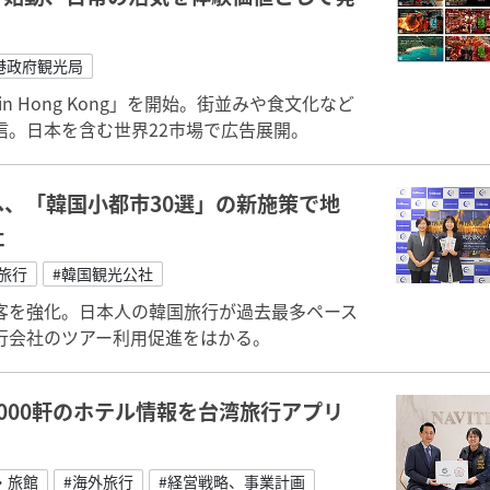
港政府観光局
n Hong Kong」を開始。街並みや食文化など
。日本を含む世界22市場で広告展開。
、「韓国小都市30選」の新施策で地
社
旅行
#韓国観光公社
客を強化。日本人の韓国旅行が過去最多ペース
行会社のツアー利用促進をはかる。
000軒のホテル情報を台湾旅行アプリ
・旅館
#海外旅行
#経営戦略、事業計画