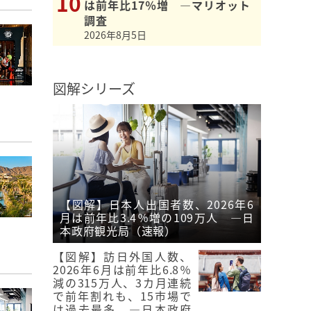
は前年比17％増 ―マリオット
調査
2026年8月5日
図解シリーズ
【図解】日本人出国者数、2026年6
月は前年比3.4％増の109万人 ―日
本政府観光局（速報）
【図解】訪日外国人数、
2026年6月は前年比6.8％
減の315万人、3カ月連続
で前年割れも、15市場で
は過去最多 ―日本政府