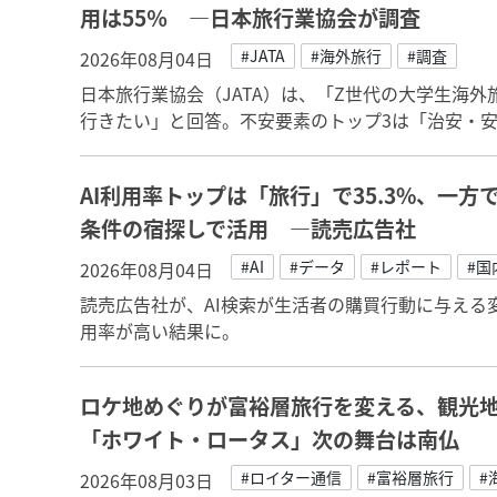
用は55％ ―日本旅行業協会が調査
#JATA
#海外旅行
#調査
2026年08月04日
日本旅行業協会（JATA）は、「Z世代の大学生海
行きたい」と回答。不安要素のトップ3は「治安・
AI利用率トップは「旅行」で35.3%、一
条件の宿探しで活用 ―読売広告社
#AI
#データ
#レポート
#国
2026年08月04日
読売広告社が、AI検索が生活者の購買行動に与える
用率が高い結果に。
ロケ地めぐりが富裕層旅行を変える、観光
「ホワイト・ロータス」次の舞台は南仏
#ロイター通信
#富裕層旅行
#
2026年08月03日