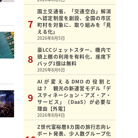
国土交通省、「交通空白」解消
へ認定制度を創設、全国の市区
町村を対象に、取り組みを「見
える化」
2026年8月5日
豪LCCジェットスター、機内で
頭上棚の利用を有料化、座席下
バッグ1個は無料
2026年8月6日
AIが変えるDMOの役割と
は？ 観光の新運営モデル「デ
スティネーション・アズ・ア・
サービス」（DaaS）が必要な
理由【外電】
2026年8月4日
Z世代富裕層8カ国の旅行志向レ
ポート発表、少人数グループ化