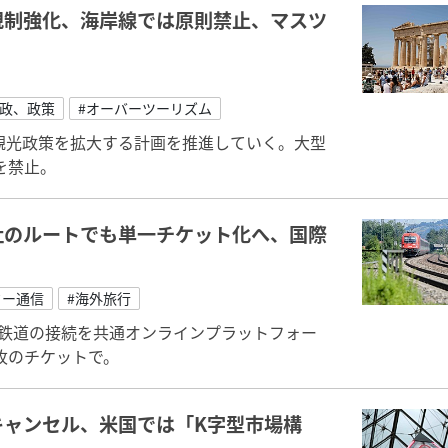
規制強化、海岸線では原則禁止、マスツ
行政、政策
#オーバーツーリズム
観光政策を拡大する計画を推進していく。大型
を禁止。
社のルートでも単一チケット化へ、国際
ター通信
#海外旅行
の鉄道の接続を共通オンラインプラットフォー
枚のチケットで。
キャンセル、米国では「K字型市場構