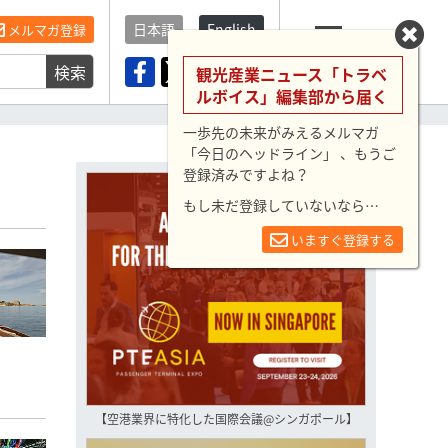
日本語
English
メルマガ登録
検索
メニュー
観光産業ニュース「トラベ
ルボイス」編集部から届く
一歩先の未来がみえるメルマガ
「今日のヘッドライン」 、もうご
登録済みですよね？
もし未だ登録していないなら…
いますぐ登録する
【空港業界に特化した国際会議@シンガポール】