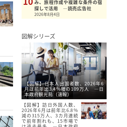
み、旅程作成や複雑な条件の宿
探しで活用 ―読売広告社
2026年8月4日
図解シリーズ
【図解】日本人出国者数、2026年6
月は前年比3.4％増の109万人 ―日
本政府観光局（速報）
【図解】訪日外国人数、
2026年6月は前年比6.8％
減の315万人、3カ月連続
で前年割れも、15市場で
は過去最多 ―日本政府