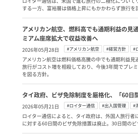
ロイター通信は、米国で進む旅行の二極化について
する一方、富裕層は価格上昇にもかかわらず旅行を
アメリカン航空、燃料高でも通期利益の見
ミアム座席拡大で収益改善へ
#アメリカン航空
#経営方針
#
2026年05月28日
アメリカン航空は燃料価格高騰の中でも通期利益見
旅行がコスト増を相殺しており、今後3年間でプレ
を図る方針。
タイ政府、ビザ免除制度を厳格化、「60日
#ロイター通信
#出入国管理
#
2026年05月21日
ロイター通信によると、タイ政府は、外国人旅行者に
に対する60日間のビザ免除措置は廃止。30日間のビ