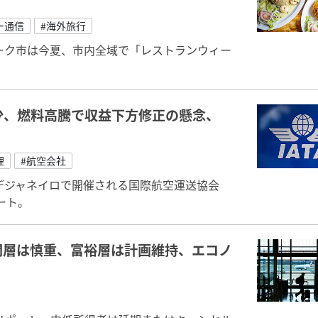
ー通信
#海外旅行
アーク市は今夏、市内全域で「レストランウィー
少、燃料高騰で収益下方修正の懸念、
理
#航空会社
オデジャネイロで開催される国際航空運送協会
ート。
間層は慎重、富裕層は計画維持、エコノ