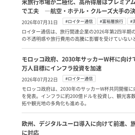
米旅行市場が二極化、高所得層はプレミア
で工夫 ―航空・ホテル・クルーズ大手の
#ロイター通信
#富裕層旅行
#
2026年07月31日
ロイター通信は、旅行関連企業の2026年第2四半
の不透明感や旅行費用の高騰に影響を受けていない
モロッコ政府、2030年サッカーW杯に向け
万人目標にインフラ投資を加速
#ロイター通信
2026年07月22日
モロッコ政府は、2030年のサッカーW杯共同開催
を発表。インフラに約200億ドルを投資し、観光客数
拓や観光地の多角化も進める。
欧州、デジタルユーロ導入に向けて前進、
に対応