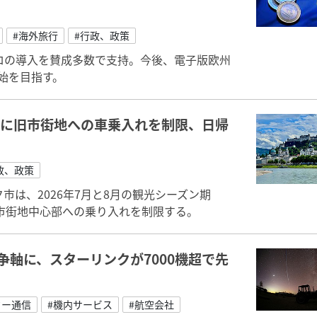
#海外旅行
#行政、政策
ロの導入を賛成多数で支持。今後、電子版欧州
始を目指す。
ンに旧市街地への車乗入れを制限、日帰
政、政策
は、2026年7月と8月の観光シーズン期
市街地中心部への乗り入れを制限する。
争軸に、スターリンクが7000機超で先
ター通信
#機内サービス
#航空会社