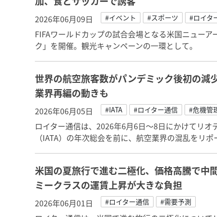
加、食とサッカーで誘客
#イベント
#スポーツ
#ロイタ
2026年06月09日
FIFAワールドカップの試合会場となる米国ニュー
ク」を開催。観光キャンペーンの一環として。
世界の航空旅客数がパンデミック後初の減
業界再編の動きも
#IATA
#ロイター通信
#危機管
2026年06月05日
ロイター通信は、2026年6月6日～8日にかけてリ
（IATA）の年次総会を前に、航空業界の混乱をリポ
米国の夏旅行で進む二極化、価格高騰で中
ミークラスの運賃上昇が大きな負担
#ロイター通信
#需要予測
2026年06月01日