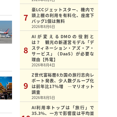
豪LCCジェットスター、機内で
頭上棚の利用を有料化、座席下
バッグ1個は無料
2026年8月6日
AIが変えるDMOの役割と
は？ 観光の新運営モデル「デ
スティネーション・アズ・ア・
サービス」（DaaS）が必要な
理由【外電】
2026年8月4日
Z世代富裕層8カ国の旅行志向レ
ポート発表、少人数グループ化
は前年比17％増 ―マリオット
調査
2026年8月5日
AI利用率トップは「旅行」で
35.3%、一方で影響度は平均並