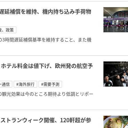
遅延補償を維持、機内持ち込み手荷物
政、政策
の3時間遅延補償基準を維持すること、また機
、ホテル料金は値下げ、欧州発の航空予
ー通信
#海外旅行
#需要予測
への観光効果は今のところ期待より低調とリポー
ストランウィーク開催、120軒超が参