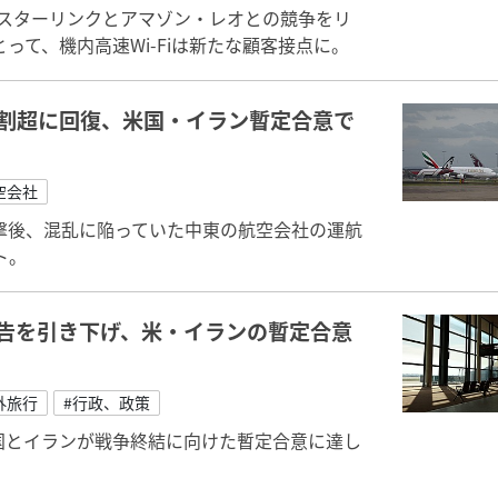
ぐるスターリンクとアマゾン・レオとの競争をリ
て、機内高速Wi-Fiは新たな顧客接点に。
割超に回復、米国・イラン暫定合意で
空会社
撃後、混乱に陥っていた中東の航空会社の運航
ト。
告を引き下げ、米・イランの暫定合意
外旅行
#行政、政策
国とイランが戦争終結に向けた暫定合意に達し