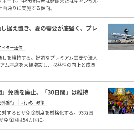
リポート。中低所得者は延期またはキャンセル
計画通りに実施する傾向。
通し据え置き、夏の需要が底堅く、プレ
ロイター通信
通しを維持する。好調なプレミアム需要や法人
ミアム座席を大幅増設し、収益性の向上と成長
間」免除を廃止、「30日間」は維持
海外旅行
#行政、政策
対するビザ免除制度を厳格化する。93カ国
ザ免除国は54カ国に。