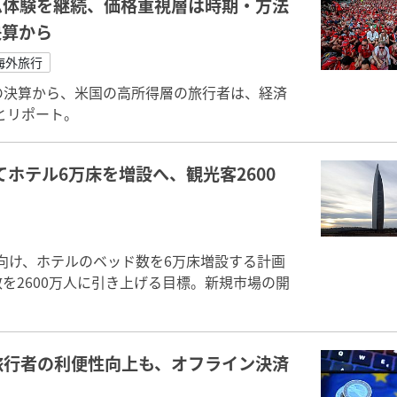
ム体験を継続、価格重視層は時期・方法
決算から
海外旅行
期の決算から、米国の高所得層の旅行者は、経済
とリポート。
てホテル6万床を増設へ、観光客2600
に向け、ホテルのベッド数を6万床増設する計画
を2600万人に引き上げる目標。新規市場の開
旅行者の利便性向上も、オフライン決済