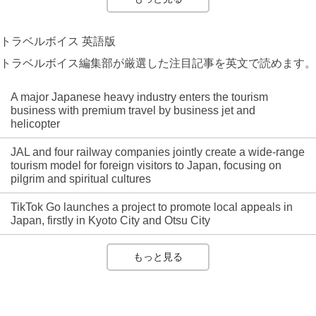
トラベルボイス 英語版
トラベルボイス編集部が厳選した注目記事を英文で読めます。
A major Japanese heavy industry enters the tourism
business with premium travel by business jet and
helicopter
JAL and four railway companies jointly create a wide-range
tourism model for foreign visitors to Japan, focusing on
pilgrim and spiritual cultures
TikTok Go launches a project to promote local appeals in
Japan, firstly in Kyoto City and Otsu City
もっと見る