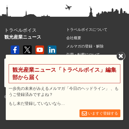
トラベルボイスについて
トラベルボイス
観光産業ニュース
会社概要
メルマガの登録・解除
引用・転載について
プライバシーポリシー
観光産業ニュース「トラベルボイス」編集
利用規約
部から届く
サイトマップ
広告メニュー・料金
一歩先の未来がみえるメルマガ「今日のヘッドライン」 、も
うご登録済みですよね？
プレスリリース窓口
© 2026 travel voice.
もし未だ登録していないなら…
求人広告
お問合せ
いますぐ登録する