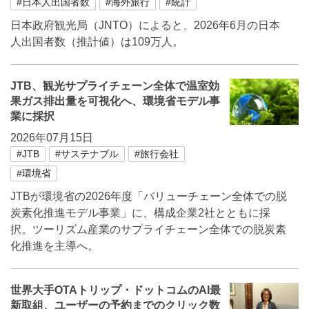
#日本人出国者数
#海外旅行
#統計
日本政府観光局（JNTO）によると、2026年6月の日本
人出国者数（推計値）は109万人。
JTB、観光サプライチェーン全体で温室効
果ガス排出量を可視化へ、環境省モデル事
業に採択
2026年07月15日
#JTB
#サステナブル
#旅行会社
#環境省
JTBが環境省の2026年度「バリューチェーン全体での脱
炭素化推進モデル事業」に、構成企業2社とともに採
択。ツーリズム産業のサプライチェーン全体での脱炭素
化推進を主導へ。
世界大手OTAトリップ・ドットコムのAI最
新取組、ユーザーの予約までのクリック数