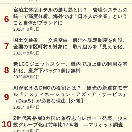
宿泊主体型ホテルの勝ち筋とは？ 管理システムの
統一で高度分析、海外では「日本人の企業」という
こと自体がブランドに
2026年8月3日
国土交通省、「交通空白」解消へ認定制度を創設、
全国の市区町村を対象に、取り組みを「見える化」
2026年8月5日
豪LCCジェットスター、機内で頭上棚の利用を有
料化、座席下バッグ1個は無料
2026年8月6日
AIが変えるDMOの役割とは？ 観光の新運営モデ
ル「デスティネーション・アズ・ア・サービス」
（DaaS）が必要な理由【外電】
2026年8月4日
Z世代富裕層8カ国の旅行志向レポート発表、少人
数グループ化は前年比17％増 ―マリオット調査
2026年8月5日