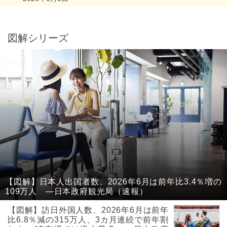
図解シリーズ
【図解】日本人出国者数、2026年6月は前年比3.4％増の
109万人 ―日本政府観光局（速報）
【図解】訪日外国人数、2026年6月は前年
比6.8％減の315万人、3カ月連続で前年割