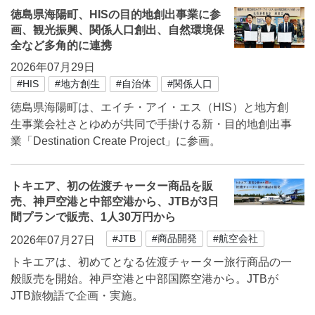
徳島県海陽町、HISの目的地創出事業に参
画、観光振興、関係人口創出、自然環境保
全など多角的に連携
2026年07月29日
#HIS
#地方創生
#自治体
#関係人口
徳島県海陽町は、エイチ・アイ・エス（HIS）と地方創
生事業会社さとゆめが共同で手掛ける新・目的地創出事
業「Destination Create Project」に参画。
トキエア、初の佐渡チャーター商品を販
売、神戸空港と中部空港から、JTBが3日
間プランで販売、1人30万円から
#JTB
#商品開発
#航空会社
2026年07月27日
トキエアは、初めてとなる佐渡チャーター旅行商品の一
般販売を開始。神戸空港と中部国際空港から。JTBが
JTB旅物語で企画・実施。