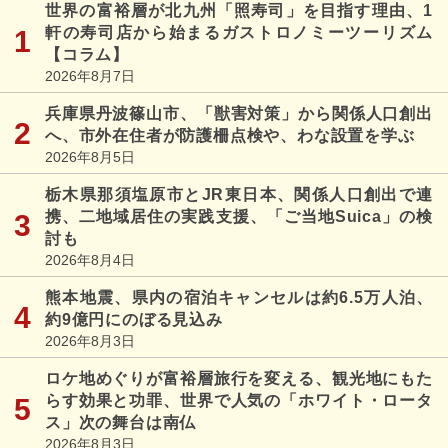
世界の富裕層が北九州「照寿司」を目指す理由、1
軒の寿司店から始まるガストロノミーツーリズム
【コラム】
2026年8月7日
兵庫県丹波篠山市、「獣害対策」から関係人口創出
へ、市外在住者が防護柵点検や、わな設置を学ぶ
2026年8月5日
栃木県那須塩原市とJR東日本、関係人口創出で連
携、二地域居住の実践支援、「ご当地Suica」の検
討も
2026年8月4日
熊本地震、県内の宿泊キャンセルは約6.5万人泊、
約9億円にのぼる見込み
2026年8月3日
ロケ地めぐりが富裕層旅行を変える、観光地にもた
らす効果と功罪、世界で人気の「ホワイト・ロータ
ス」次の舞台は南仏
2026年8月3日