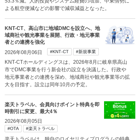
53.3％減。人的投資やシステム経費の増加、中東情勢に
よる航空便減などの影響で減収減益となった。
KNT-CT、高山市に地域DMCを設立へ、地
域商社や観光事業を展開、行政・地元事業
者との連携を強化
#KNT‐CT
#新規事業
2026年08月06日
KNT-CTホールディングスは、2026年8月に岐阜県高山
市でDMC事業を行う新会社の設立を決議した。行政や
地元事業者との連携を深め、地域商社や観光事業等の拡
大を目指す。設立は同年10月の予定。
楽天トラベル、会員向けポイント特典を即
時割引に変更、最大4％
2026年08月05日
#OTA
#楽天トラベル
楽天トラベルは、独自のロイヤリティプログラムの特典