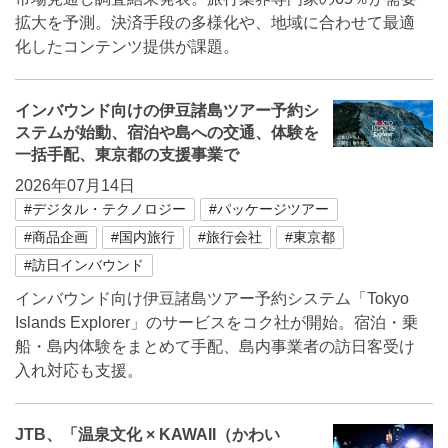
拡大を予測。決済手段の多様化や、地域に合わせて最適
化したコンテンツ提供が課題。
インバウンド向けの伊豆諸島ツアー予約シ
ステムが始動、宿泊や島への交通、体験を
一括手配、東京都の支援事業で
2026年07月14日
#デジタル・テクノロジー
#パッケージツアー
#商品企画
#国内旅行
#旅行会社
#東京都
#訪日インバウンド
インバウンド向け伊豆諸島ツアー予約システム「Tokyo
Islands Explorer」のサービスをコク社が開始。宿泊・乗
船・島内体験をまとめて手配、島内事業者の訪日客受け
入れ対応も支援。
JTB、「温泉文化 × KAWAII（かわい