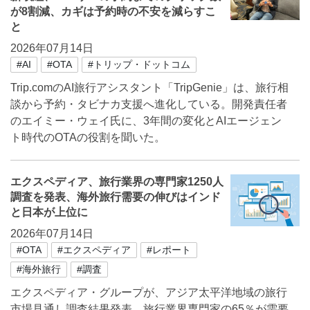
が8割減、カギは予約時の不安を減らすこ
と
2026年07月14日
#AI
#OTA
#トリップ・ドットコム
Trip.comのAI旅行アシスタント「TripGenie」は、旅行相
談から予約・タビナカ支援へ進化している。開発責任者
のエイミー・ウェイ氏に、3年間の変化とAIエージェン
ト時代のOTAの役割を聞いた。
エクスペディア、旅行業界の専門家1250人
調査を発表、海外旅行需要の伸びはインド
と日本が上位に
2026年07月14日
#OTA
#エクスペディア
#レポート
#海外旅行
#調査
エクスペディア・グループが、アジア太平洋地域の旅行
市場見通し調査結果発表。旅行業界専門家の65％が需要