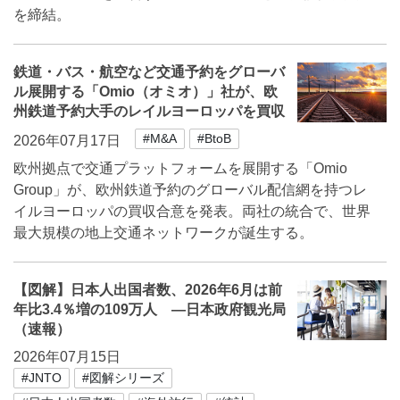
を締結。
鉄道・バス・航空など交通予約をグローバ
ル展開する「Omio（オミオ）」社が、欧
州鉄道予約大手のレイルヨーロッパを買収
#M&A
#BtoB
2026年07月17日
欧州拠点で交通プラットフォームを展開する「Omio
Group」が、欧州鉄道予約のグローバル配信網を持つレ
イルヨーロッパの買収合意を発表。両社の統合で、世界
最大規模の地上交通ネットワークが誕生する。
【図解】日本人出国者数、2026年6月は前
年比3.4％増の109万人 ―日本政府観光局
（速報）
2026年07月15日
#JNTO
#図解シリーズ