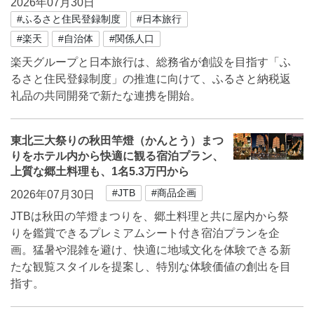
2026年07月30日
#ふるさと住民登録制度
#日本旅行
#楽天
#自治体
#関係人口
楽天グループと日本旅行は、総務省が創設を目指す「ふ
るさと住民登録制度」の推進に向けて、ふるさと納税返
礼品の共同開発で新たな連携を開始。
東北三大祭りの秋田竿燈（かんとう）まつ
りをホテル内から快適に観る宿泊プラン、
上質な郷土料理も、1名5.3万円から
#JTB
#商品企画
2026年07月30日
JTBは秋田の竿燈まつりを、郷土料理と共に屋内から祭
りを鑑賞できるプレミアムシート付き宿泊プランを企
画。猛暑や混雑を避け、快適に地域文化を体験できる新
たな観覧スタイルを提案し、特別な体験価値の創出を目
指す。