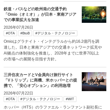
鉄道・バスなどの欧州発の交通予約
「Omio（オミオ）」が日本・東南アジア
での事業拡大を加速
2026年07月26日
#OTA
#BtoB
#デジタル・テクノロジー
Omioはグラナイト・インテグラルから約16.2億円を調
達した。日本と東南アジアでの交通ネットワーク拡充や
AI拠点の体制強化を推進し、2028年までに世界70以上
の市場への展開を目指す方針。
三井住友カードとV会員向け旅行サイト
「Vトリップ」に商機、米ホッパーとの提
携で、「安心オプション」の利用急増
2026年07月22日
#OTA
#デジタル・テクノロジー
#WIT
ホッパー（HTS）のラファエル・ランファント副社長に