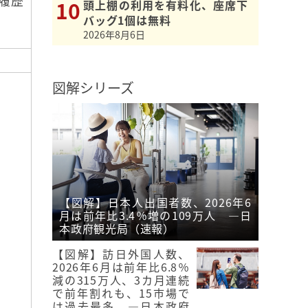
履歴
頭上棚の利用を有料化、座席下
バッグ1個は無料
2026年8月6日
図解シリーズ
【図解】日本人出国者数、2026年6
月は前年比3.4％増の109万人 ―日
本政府観光局（速報）
【図解】訪日外国人数、
2026年6月は前年比6.8％
減の315万人、3カ月連続
で前年割れも、15市場で
は過去最多 ―日本政府