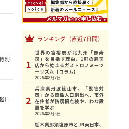
ランキング（直近7日間）
世界の富裕層が北九州「照寿
特別
司」を目指す理由、1軒の寿司
店から始まるガストロノミーツ
ーリズム【コラム】
2026年8月7日
兵庫県丹波篠山市、「獣害対
策」から関係人口創出へ、市外
軽に
在住者が防護柵点検や、わな設
置を学ぶ
2026年8月5日
栃木県那須塩原市とJR東日本、