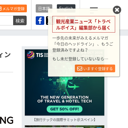
日本語
English
メルマガ登録
検索
メニュー
観光産業ニュース「トラベ
ルボイス」編集部から届く
一歩先の未来がみえるメルマガ
「今日のヘッドライン」 、もうご
登録済みですよね？
ィン
もし未だ登録していないなら…
いますぐ登録する
【旅行テックの国際サミット＠スペイン】