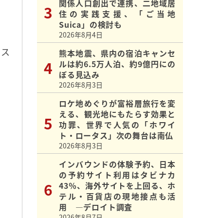
関係人口創出で連携、二地域居
住の実践支援、「ご当地
Suica」の検討も
2026年8月4日
のス
熊本地震、県内の宿泊キャンセ
ルは約6.5万人泊、約9億円にの
ぼる見込み
2026年8月3日
ロケ地めぐりが富裕層旅行を変
える、観光地にもたらす効果と
功罪、世界で人気の「ホワイ
ト・ロータス」次の舞台は南仏
2026年8月3日
インバウンドの体験予約、日本
の予約サイト利用はタビナカ
43％、海外サイトを上回る、ホ
テル・百貨店の現地接点も活
用 ―デロイト調査
2026年8月7日