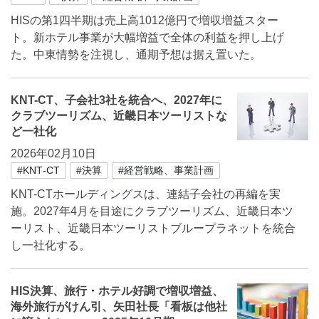
HISの第1四半期は売上高1012億円で増収増益スター
ト。新ホテル事業が大幅増益で全体の利益を押し上げ
た。中東情勢を注視し、通期予想は据え置いた。
KNT-CT、子会社3社を統合へ、2027年に
クラブツーリズム、近畿日本ツーリストな
ど一社化
2026年02月10日
#KNT‐CT
#決算
#経営戦略、事業計画
KNT-CTホールディングスは、連結子会社の再編を実
施。2027年4月を目途にクラブツーリズム、近畿日本ツ
ーリスト、近畿日本ツーリストブループラネットを統合
し一社化する。
HIS決算、旅行・ホテル好調で増収増益、
海外旅行がけん引、矢田社長「看板は他社