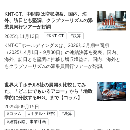
KNT-CT、中間期は増収増益、国内、海
外、訪日とも堅調、クラブツーリズムの添
乗員同行ツアーが好調
#KNT‐CT
#決算
2025年11月13日
KNT-CTホールディングスは、2026年3月期中間期
（2025年4月1日～9月30日）の連結決算を発表。国内、
海外、訪日とも堅調に推移し増収増益に。国内、海外と
もクラブツーリズムの添乗員同行ツアーが好調。
世界大手ホテル5社の展開を比較してみ
た、「どこにでもいるアコー」から「地政
学的に分散するIHG」まで【コラム】
2025年09月15日
#コラム
#ホテル・旅館
#決算
#経営戦略、事業計画