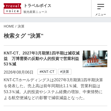
トラベルボイス
観光産業ニュース
メニュー
HOME
決算
検索タグ "決算"
KNT-CT、2027年3月期第1四半期は減収減
益 万博需要の反動や人的投資で営業利益
53％減
#KNT‐CT
#決算
2026年08月06日
KNT-CTホールディングスは2027年3月期第1四半期決算
を発表した。売上高は前年同期比1.1％減、営業利益は
53.3％減。人的投資やシステム経費の増加、中東情勢に
よる航空便減などの影響で減収減益となった。