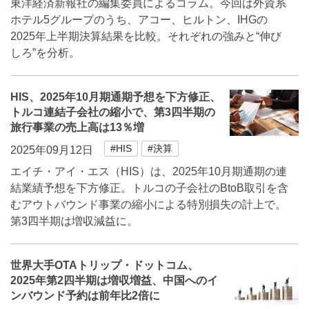
東洋経済新報社の編集委員によるコラム。今回は外資系
ホテル5グループのうち、アコー、ヒルトン、IHGの
2025年上半期決算結果を比較。それぞれの強みと“伸び
しろ”を分析。
HIS、2025年10月期通期予想を下方修正、
トルコ連結子会社の縮小で、第3四半期の
旅行事業の売上高は13％増
#HIS
#決算
2025年09月12日
エイチ・アイ・エス（HIS）は、2025年10月期通期の連
結業績予想を下方修正。トルコの子会社のBtoB取引を含
むアウトバウンド事業の縮小による特別損失の計上で。
第3四半期は増収減益に。
世界大手OTAトリップ・ドットコム、
2025年第2四半期は増収増益、中国へのイ
ンバウンド予約は前年比2倍に