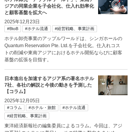
ジアの同業企業を子会社化、仕入れ効率化
と顧客基盤を拡大へ
2025年12月23日
#BtoB
#ホテル流通
#経営戦略、事業計画
ホテル卸売事業のアップルワールドは、シンガホールの
Quantum Reservation Pte. Ltd.を子会社化。仕入れコス
トの削減や東南アジアにおけるホテル開拓ならびに顧客
基盤の拡張を目指す。
日本進出を加速するアジア系の著名ホテル
7社、各社の解説と今後の動きを予測した
【コラム】
2025年12月05日
#コラム
#ホテル・旅館
#ホテル流通
#経営戦略、事業計画
東洋経済新報社の編集委員によるコラム。今回は、アジ