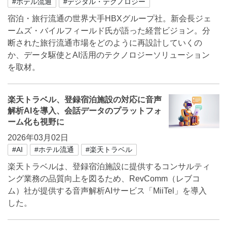
#ホテル流通
#デジタル・テクノロジー
宿泊・旅行流通の世界大手HBXグループ社。新会長ジェ
ームズ・バイルフィールド氏が語った経営ビジョン。分
断された旅行流通市場をどのように再設計していくの
か、データ駆使とAI活用のテクノロジーソリューション
を取材。
楽天トラベル、登録宿泊施設の対応に音声
解析AIを導入、会話データのプラットフォ
ーム化も視野に
2026年03月02日
#AI
#ホテル流通
#楽天トラベル
楽天トラベルは、登録宿泊施設に提供するコンサルティ
ング業務の品質向上を図るため、RevComm（レブコ
ム）社が提供する音声解析AIサービス「MiiTel」を導入
した。