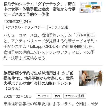
宿泊予約システム「ダイナテック」、滞在
中の食事・体験手配と連携 宿泊から付帯
サービスまで予約を一体化
2026年02月24日
#デジタル・テクノロジー
#ホテル流通
バリューコマースは、宿泊予約システム「DYNA IBE」
と、アクティバリューズが提供する付帯サービス予約・
手配システム「talkappi ORDER」の連携を開始した。
宿泊予約の導線上でレストランやアクティビティの予
約・決済まで完結させる。
旅行計画や予約で生成AI活用はすでに"前
提条件"に、海外事例から考察した、世界
大手ホテルや旅行会社のAI取組トレンド
【コラム】
#コラム
#AI
#ホテル流通
2026年02月16日
東洋経済新報社の編集委員によるコラム。今回は、AIが