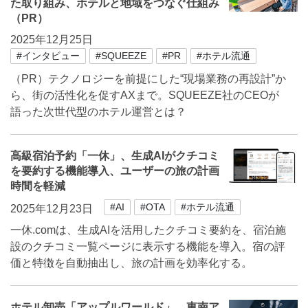
た取り組み、ホテルと地域をつなぐ仕組み
（PR）
2025年12月25日
#インタビュー
#SQUEEZE
#PR
#ホテル流通
（PR）テクノロジーを前提にした“現場業務の再設計”か
ら、街の活性化を促すAXまで。SQUEEZE社のCEOが
語った次世代型のホテル運営とは？
高級宿泊予約「一休」、生成AIがクチコミ
を要約する機能導入、ユーザーの旅の計画
時間を軽減
#AI
#OTA
#ホテル流通
2025年12月23日
一休.comは、生成AIを活用したクチコミ要約を、宿泊施
設のクチコミ一覧ページに表示する機能を導入。宿の評
価と特徴を自動抽出し、旅の計画を効率化する。
ホテル卸売「アップルワールド」、東南ア