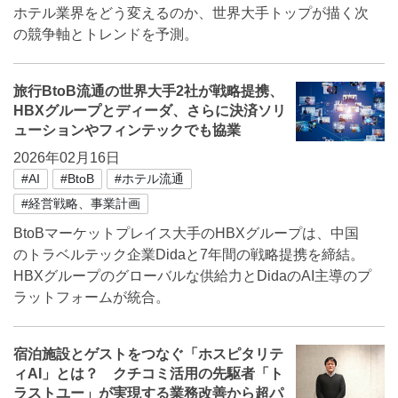
ホテル業界をどう変えるのか、世界大手トップが描く次
の競争軸とトレンドを予測。
旅行BtoB流通の世界大手2社が戦略提携、
HBXグループとディーダ、さらに決済ソリ
ューションやフィンテックでも協業
2026年02月16日
#AI
#BtoB
#ホテル流通
#経営戦略、事業計画
BtoBマーケットプレイス大手のHBXグループは、中国
のトラベルテック企業Didaと7年間の戦略提携を締結。
HBXグループのグローバルな供給力とDidaのAI主導のプ
ラットフォームが統合。
宿泊施設とゲストをつなぐ「ホスピタリテ
ィAI」とは？ クチコミ活用の先駆者「ト
ラストユー」が実現する業務改善から超パ