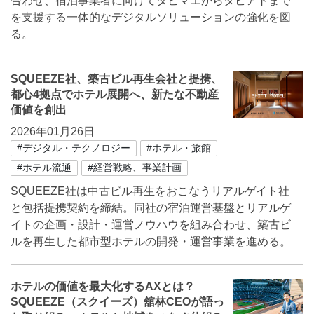
合わせ、宿泊事業者に向けてタビマエからタビアトまで
を支援する一体的なデジタルソリューションの強化を図
る。
SQUEEZE社、築古ビル再生会社と提携、
都心4拠点でホテル展開へ、新たな不動産
価値を創出
2026年01月26日
#デジタル・テクノロジー
#ホテル・旅館
#ホテル流通
#経営戦略、事業計画
SQUEEZE社は中古ビル再生をおこなうリアルゲイト社
と包括提携契約を締結。同社の宿泊運営基盤とリアルゲ
イトの企画・設計・運営ノウハウを組み合わせ、築古ビ
ルを再生した都市型ホテルの開発・運営事業を進める。
ホテルの価値を最大化するAXとは？
SQUEEZE（スクイーズ）舘林CEOが語っ