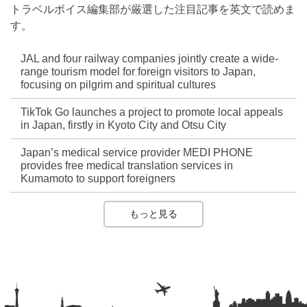
トラベルボイス編集部が厳選した注目記事を英文で読めま
す。
JAL and four railway companies jointly create a wide-
range tourism model for foreign visitors to Japan,
focusing on pilgrim and spiritual cultures
TikTok Go launches a project to promote local appeals
in Japan, firstly in Kyoto City and Otsu City
Japan’s medical service provider MEDI PHONE
provides free medical translation services in
Kumamoto to support foreigners
もっと見る