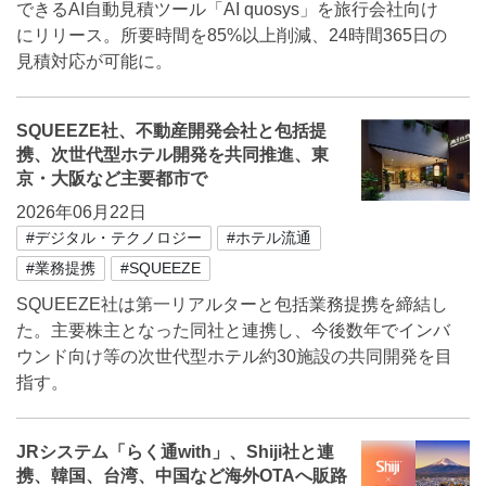
できるAI自動見積ツール「AI quosys」を旅行会社向け
にリリース。所要時間を85%以上削減、24時間365日の
見積対応が可能に。
SQUEEZE社、不動産開発会社と包括提
携、次世代型ホテル開発を共同推進、東
京・大阪など主要都市で
2026年06月22日
#デジタル・テクノロジー
#ホテル流通
#業務提携
#SQUEEZE
SQUEEZE社は第一リアルターと包括業務提携を締結し
た。主要株主となった同社と連携し、今後数年でインバ
ウンド向け等の次世代型ホテル約30施設の共同開発を目
指す。
JRシステム「らく通with」、Shiji社と連
携、韓国、台湾、中国など海外OTAへ販路