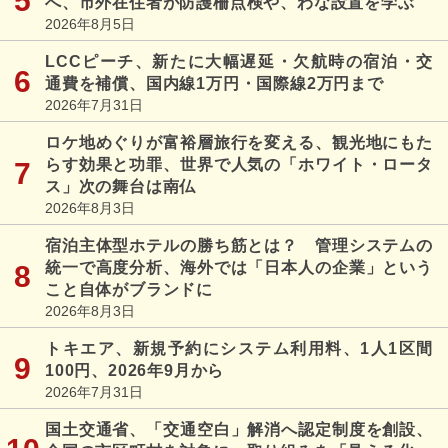
へ、市外在住者が防護柵点検や、わな設置を学ぶ
2026年8月5日
LCCピーチ、新たに大幅遅延・欠航時の宿泊・交
通費を補償、国内線1万円・国際線2万円まで
2026年7月31日
ロケ地めぐりが富裕層旅行を変える、観光地にもた
らす効果と功罪、世界で人気の「ホワイト・ロータ
ス」次の舞台は南仏
2026年8月3日
宿泊主体型ホテルの勝ち筋とは？ 管理システムの
統一で高度分析、海外では「日本人の企業」という
こと自体がブランドに
2026年8月3日
トキエア、新規予約にシステム利用料、1人1区間
100円、2026年9月から
2026年7月31日
国土交通省、「交通空白」解消へ認定制度を創設、