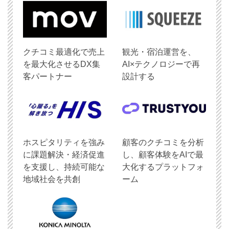
クチコミ最適化で売上
観光・宿泊運営を、
を最大化させるDX集
AI×テクノロジーで再
客パートナー
設計する
ホスピタリティを強み
顧客のクチコミを分析
に課題解決・経済促進
し、顧客体験をAIで最
を支援し、持続可能な
大化するプラットフォ
地域社会を共創
ーム