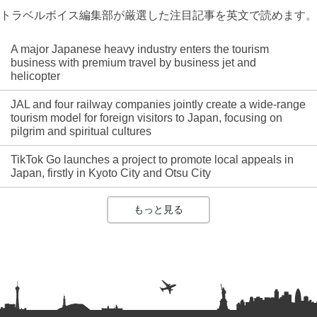
トラベルボイス編集部が厳選した注目記事を英文で読めます。
A major Japanese heavy industry enters the tourism
business with premium travel by business jet and
helicopter
JAL and four railway companies jointly create a wide-range
tourism model for foreign visitors to Japan, focusing on
pilgrim and spiritual cultures
TikTok Go launches a project to promote local appeals in
Japan, firstly in Kyoto City and Otsu City
もっと見る