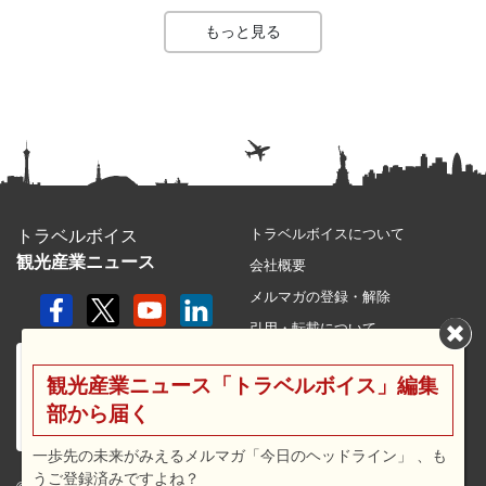
もっと見る
トラベルボイスについて
トラベルボイス
観光産業ニュース
会社概要
メルマガの登録・解除
引用・転載について
プライバシーポリシー
観光産業ニュース「トラベルボイス」編集
利用規約
部から届く
サイトマップ
広告メニュー・料金
一歩先の未来がみえるメルマガ「今日のヘッドライン」 、も
うご登録済みですよね？
プレスリリース窓口