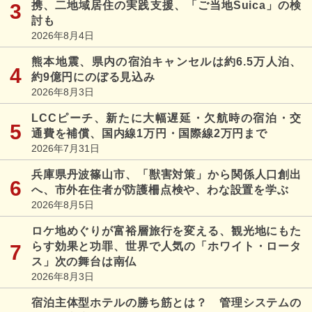
携、二地域居住の実践支援、「ご当地Suica」の検
討も
2026年8月4日
熊本地震、県内の宿泊キャンセルは約6.5万人泊、
約9億円にのぼる見込み
2026年8月3日
LCCピーチ、新たに大幅遅延・欠航時の宿泊・交
通費を補償、国内線1万円・国際線2万円まで
2026年7月31日
兵庫県丹波篠山市、「獣害対策」から関係人口創出
へ、市外在住者が防護柵点検や、わな設置を学ぶ
2026年8月5日
ロケ地めぐりが富裕層旅行を変える、観光地にもた
らす効果と功罪、世界で人気の「ホワイト・ロータ
ス」次の舞台は南仏
2026年8月3日
宿泊主体型ホテルの勝ち筋とは？ 管理システムの