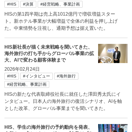
#HIS
#決算
#経営戦略、事業計画
HISの第1四半期は売上高1012億円で増収増益スター
ト。新ホテル事業が大幅増益で全体の利益を押し上げ
た。中東情勢を注視し、通期予想は据え置いた。
HIS新社長が描く未来戦略を聞いてきた、
海外旅行の打ち手からグローバル事業の拡
大、AIで変わる顧客体験まで
2026年02月24日
#HIS
#インタビュー
#海外旅行
#経営戦略、事業計画
HISの新たな代表取締役社長に就任した澤田秀太氏にイ
ンタビュー。日本人の海外旅行の復活シナリオ、AIを軸
とした改革、グローバル事業までを聞いてきた。
HIS、学生の海外旅行の予約動向を発表、