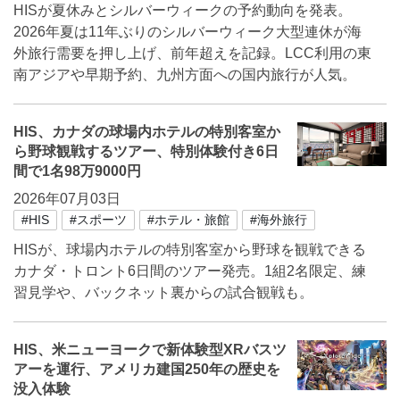
HISが夏休みとシルバーウィークの予約動向を発表。
2026年夏は11年ぶりのシルバーウィーク大型連休が海
外旅行需要を押し上げ、前年超えを記録。LCC利用の東
南アジアや早期予約、九州方面への国内旅行が人気。
HIS、カナダの球場内ホテルの特別客室か
ら野球観戦するツアー、特別体験付き6日
間で1名98万9000円
2026年07月03日
#HIS
#スポーツ
#ホテル・旅館
#海外旅行
HISが、球場内ホテルの特別客室から野球を観戦できる
カナダ・トロント6日間のツアー発売。1組2名限定、練
習見学や、バックネット裏からの試合観戦も。
HIS、米ニューヨークで新体験型XRバスツ
アーを運行、アメリカ建国250年の歴史を
没入体験