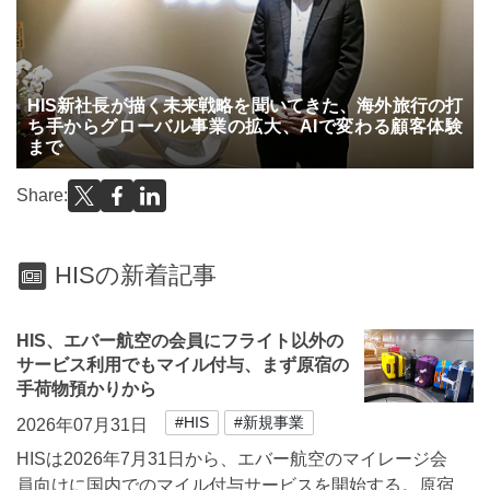
HIS新社長が描く未来戦略を聞いてきた、海外旅行の打
ち手からグローバル事業の拡大、AIで変わる顧客体験
まで
Share:
HISの新着記事
HIS、エバー航空の会員にフライト以外の
サービス利用でもマイル付与、まず原宿の
手荷物預かりから
#HIS
#新規事業
2026年07月31日
HISは2026年7月31日から、エバー航空のマイレージ会
員向けに国内でのマイル付与サービスを開始する。原宿