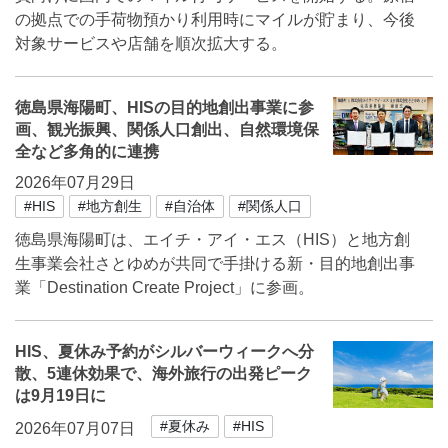
の拠点での手荷物預かり利用時にマイルが貯まり、今後
対象サービスや店舗を順次拡大する。
徳島県海陽町、HISの目的地創出事業に参
画、観光振興、関係人口創出、自然環境保
全など多角的に連携
2026年07月29日
#HIS
#地方創生
#自治体
#関係人口
徳島県海陽町は、エイチ・アイ・エス（HIS）と地方創
生事業会社さとゆめが共同で手掛ける新・目的地創出事
業「Destination Create Project」に参画。
HIS、夏休み予約がシルバーウィークへ分
散、5連休効果で、海外旅行の出発ピーク
は9月19日に
#夏休み
#HIS
2026年07月07日