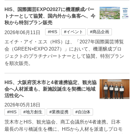
HIS、国際園芸EXPO2027に機運醸成パー
トナーとして協賛、国内外から集客へ、今
秋から特別プラン販売
#HIS
#イベント
#商品企画
2026年06月11日
エイチ・アイ・エス（HIS）は、「2027年国際園芸博覧
会（GREEN×EXPO 2027）」において、機運醸成プロ
ジェクトのプラチナパートナーとして協賛。特別プラン
を順次販売。
HIS、大阪府茨木市と4者連携協定、観光協
会へ人材派遣も、新施設誕生を契機に地域
活性化へ
2026年05月18日
#HIS
#地方創生
#業務提携
#自治体
茨木市とHIS、観光協会、商工会議所が4者連携。日本
最長の吊り橋誕生を機に、HISから人材を派遣しプロモ