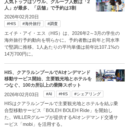
人気トップはソウル、グループ人数は「2
人」が最多、「店舗」で予約は3割
2026年02月20日
#HIS
#海外旅行
#調査
エイチ・アイ・エス（HIS）は、2026年2～3月の学生の
海外旅行予約動向を明らかに。予約者数は前年と同水準
で堅調に推移。1人あたりの平均単価は前年比107.1%の
14万700円に。
HIS、クアラルンプールでAIオンデマンド
移動サービス開始、主要観光地とホテルを
つなぐ、100カ所以上の乗降スポット
#AI
#HIS
#シェアリング
2026年02月03日
HISはクアラルンプールで主要観光地とホテルを結ぶ乗
合型移動サービス「BOLEH BOLEH Ride」を開始し
た。WILLERグループが提供するAIオンデマンド交通サ
ービス「mobi」を活用する。