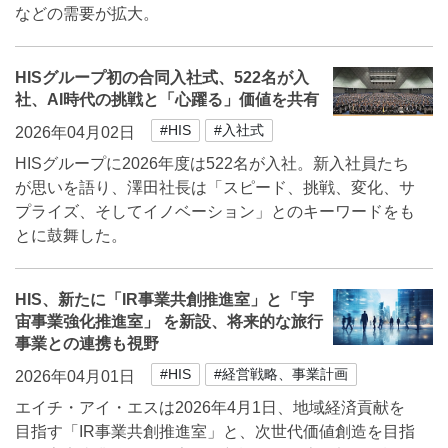
などの需要が拡大。
HISグループ初の合同入社式、522名が入
社、AI時代の挑戦と「心躍る」価値を共有
#HIS
#入社式
2026年04月02日
HISグループに2026年度は522名が入社。新入社員たち
が思いを語り、澤田社長は「スピード、挑戦、変化、サ
プライズ、そしてイノベーション」とのキーワードをも
とに鼓舞した。
HIS、新たに「IR事業共創推進室」と「宇
宙事業強化推進室」 を新設、将来的な旅行
事業との連携も視野
#HIS
#経営戦略、事業計画
2026年04月01日
エイチ・アイ・エスは2026年4月1日、地域経済貢献を
目指す「IR事業共創推進室」と、次世代価値創造を目指