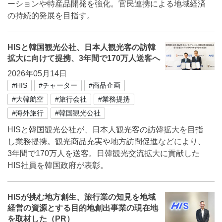
ーションや特産品開発を強化。官民連携による地域経済
の持続的発展を目指す。
HISと韓国観光公社、日本人観光客の訪韓
拡大に向けて提携、3年間で170万人送客へ
2026年05月14日
#HIS
#チャーター
#商品企画
#大韓航空
#旅行会社
#業務提携
#海外旅行
#韓国観光公社
HISと韓国観光公社が、日本人観光客の訪韓拡大を目指
し業務提携。観光商品充実や地方訪問促進などにより、
3年間で170万人を送客。日韓観光交流拡大に貢献した
HIS社員を韓国政府が表彰。
HISが挑む地方創生、旅行業の知見を地域
経営の資源とする目的地創出事業の現在地
を取材した（PR）