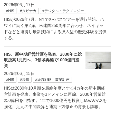
2026年06月17日
#HIS
#タビナカ
#デジタル・テクノロジー
HISが2026年7月、NYでXRバスツアーを運行開始。ハ
ワイに続く第2弾。米建国250周年に合わせ、ネイキッ
ドなどと連携し最新技術による没入型の歴史体験を提供
する。
HIS、新中期経営計画を発表、2030年に総
取扱高1兆円へ、3領域再編で1000億円投
資
2026年06月15日
#HIS
#決算
#経営戦略、事業計画
HISは2030年10月期を最終年度とする4カ年の新中期経
営計画を発表。事業を3ドメインに再編、2030年営業益
250億円を目指す。4年で1000億円を投資しM&AやAXを
強化。足元の中間決算と通期下方修正の背景も詳報。