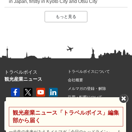
in Japan, firstly in Kyoto City and Otsu City
もっと見る
トラベルボイスについて
トラベルボイス
観光産業ニュース
会社概要
メルマガの登録・解除
引用・転載について
プライバシーポリシー
観光産業ニュース「トラベルボイス」編集
利用規約
部から届く
サイトマップ
広告メニュー・料金
一歩先の未来がみえるメルマガ「今日のヘッドライン」 、も