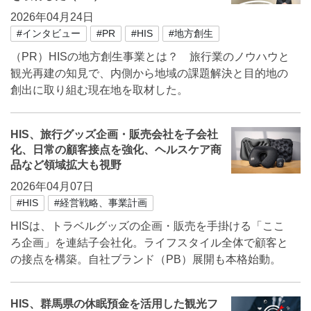
2026年04月24日
#インタビュー
#PR
#HIS
#地方創生
（PR）HISの地方創生事業とは？ 旅行業のノウハウと
観光再建の知見で、内側から地域の課題解決と目的地の
創出に取り組む現在地を取材した。
HIS、旅行グッズ企画・販売会社を子会社
化、日常の顧客接点を強化、ヘルスケア商
品など領域拡大も視野
2026年04月07日
#HIS
#経営戦略、事業計画
HISは、トラベルグッズの企画・販売を手掛ける「ここ
ろ企画」を連結子会社化。ライフスタイル全体で顧客と
の接点を構築。自社ブランド（PB）展開も本格始動。
HIS、群馬県の休眠預金を活用した観光フ