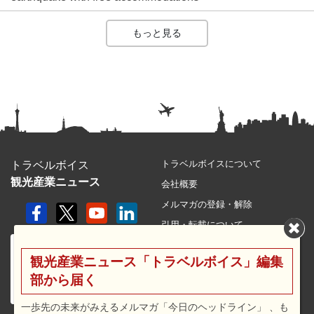
もっと見る
トラベルボイスについて
トラベルボイス
観光産業ニュース
会社概要
メルマガの登録・解除
引用・転載について
プライバシーポリシー
観光産業ニュース「トラベルボイス」編集
利用規約
部から届く
サイトマップ
広告メニュー・料金
一歩先の未来がみえるメルマガ「今日のヘッドライン」 、も