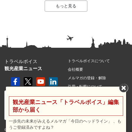
もっと見る
トラベルボイスについて
トラベルボイス
観光産業ニュース
会社概要
メルマガの登録・解除
引用・転載について
プライバシーポリシー
観光産業ニュース「トラベルボイス」編集
利用規約
部から届く
サイトマップ
広告メニュー・料金
一歩先の未来がみえるメルマガ「今日のヘッドライン」 、も
うご登録済みですよね？
プレスリリース窓口
© 2026 travel voice.