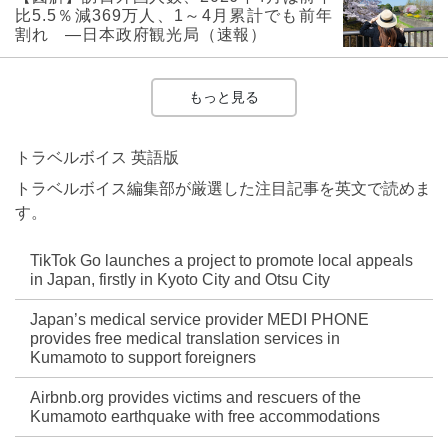
比5.5％減369万人、1～4月累計でも前年
割れ ―日本政府観光局（速報）
もっと見る
トラベルボイス 英語版
トラベルボイス編集部が厳選した注目記事を英文で読めま
す。
TikTok Go launches a project to promote local appeals
in Japan, firstly in Kyoto City and Otsu City
Japan’s medical service provider MEDI PHONE
provides free medical translation services in
Kumamoto to support foreigners
Airbnb.org provides victims and rescuers of the
Kumamoto earthquake with free accommodations