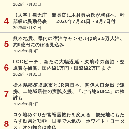
2026年7月30日
【人事】観光庁、新長官に木村典央氏が就任へ、幹
部級の異動発表 ―2026年7月31日・8月7日付
2026年7月31日
熊本地震、県内の宿泊キャンセルは約6.5万人泊、
約9億円にのぼる見込み
2026年8月3日
LCCピーチ、新たに大幅遅延・欠航時の宿泊・交
通費を補償、国内線1万円・国際線2万円まで
2026年7月31日
栃木県那須塩原市とJR東日本、関係人口創出で連
携、二地域居住の実践支援、「ご当地Suica」の検
討も
2026年8月4日
ロケ地めぐりが富裕層旅行を変える、観光地にもた
らす効果と功罪、世界で人気の「ホワイト・ロータ
ス」次の舞台は南仏