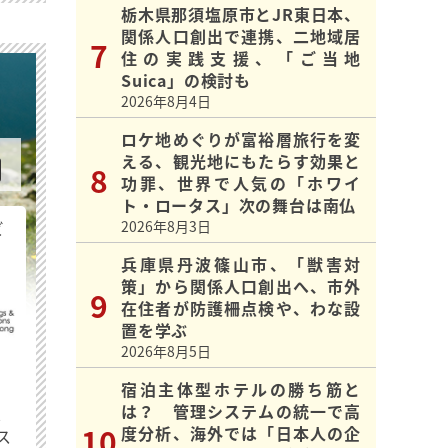
栃木県那須塩原市とJR東日本、
関係人口創出で連携、二地域居
住の実践支援、「ご当地
Suica」の検討も
2026年8月4日
ロケ地めぐりが富裕層旅行を変
える、観光地にもたらす効果と
功罪、世界で人気の「ホワイ
ト・ロータス」次の舞台は南仏
ビ
2026年8月3日
兵庫県丹波篠山市、「獣害対
策」から関係人口創出へ、市外
在住者が防護柵点検や、わな設
置を学ぶ
2026年8月5日
宿泊主体型ホテルの勝ち筋と
は？ 管理システムの統一で高
最
度分析、海外では「日本人の企
ス