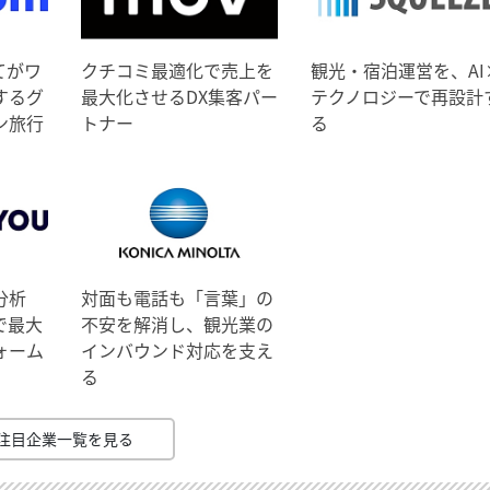
てがワ
クチコミ最適化で売上を
観光・宿泊運営を、AI
するグ
最大化させるDX集客パー
テクノロジーで再設計
ン旅行
トナー
る
分析
対面も電話も「言葉」の
で最大
不安を解消し、観光業の
ォーム
インバウンド対応を支え
る
注目企業一覧を見る