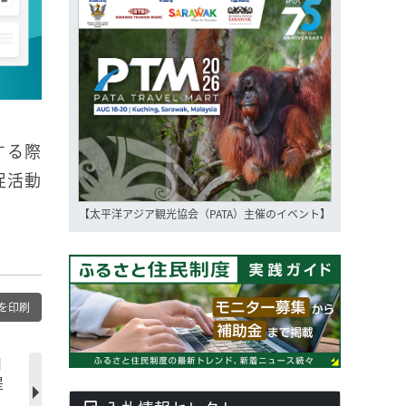
する際
促活動
【太平洋アジア観光協会（PATA）主催のイベント】
を印刷
川
提