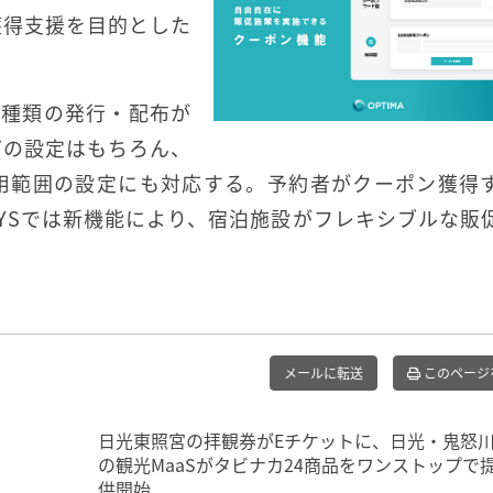
獲得支援を目的とした
2種類の発行・配布が
どの設定はもちろん、
用範囲の設定にも対応する。予約者がクーポン獲得
YSでは新機能により、宿泊施設がフレキシブルな販
メールに転送
このページ
日光東照宮の拝観券がEチケットに、日光・鬼怒
の観光MaaSがタビナカ24商品をワンストップで
供開始