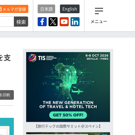
日本語
English
メルマガ登録
検索
メニュー
観光産業ニュース「トラベ
ルボイス」編集部から届く
一歩先の未来がみえるメルマガ
「今日のヘッドライン」 、もうご
登録済みですよね？
を支
もし未だ登録していないなら…
いますぐ登録する
を印刷
【旅行テックの国際サミット＠スペイン】