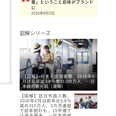
業」ということ自体がブランド
に
2026年8月3日
図解シリーズ
【図解】日本人出国者数、2026年6
月は前年比3.4％増の109万人 ―日
本政府観光局（速報）
【図解】訪日外国人数、
2026年6月は前年比6.8％
減の315万人、3カ月連続
で前年割れも、15市場で
は過去最多 ―日本政府