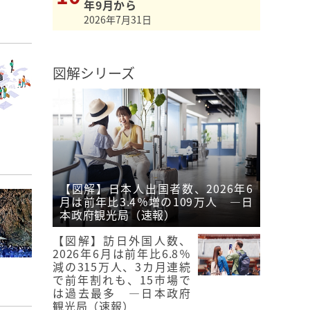
年9月から
2026年7月31日
図解シリーズ
【図解】日本人出国者数、2026年6
月は前年比3.4％増の109万人 ―日
本政府観光局（速報）
【図解】訪日外国人数、
2026年6月は前年比6.8％
減の315万人、3カ月連続
で前年割れも、15市場で
は過去最多 ―日本政府
観光局（速報）