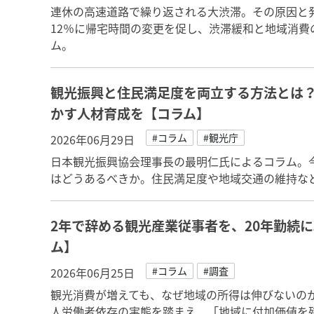
連休の高速道路で繰り返される大渋滞。その原因と
12％に帰宅時間の変更を促し、渋滞緩和と地域消
ム。
観光振興と住民満足度を両立する方法とは
かす人材育成を【コラム】
#コラム
#観光庁
2026年06月29日
日本観光振興協会理事長の最明仁氏によるコラム。
はどうあるべきか。住民満足度や地域交通の維持な
2年で辞める観光産業従事者を、20年勤続
ム】
#コラム
#調査
2026年06月25日
観光消費が増えても、なぜ地域の所得は伸びないの
人労働者依存の実態を踏まえ、「地域に付加価値を