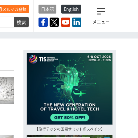
日本語
English
メルマガ登録
検索
メニュー
観光産業ニュース「トラベ
ルボイス」編集部から届く
一歩先の未来がみえるメルマガ
「今日のヘッドライン」 、もうご
登録済みですよね？
もし未だ登録していないなら…
いますぐ登録する
【旅行テックの国際サミット＠スペイン】