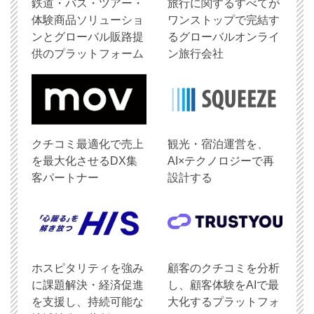
鉄道・バス・ツアー・
旅行に関するすべてが
体験商品ソリューショ
ワンストップで完結す
ンとグローバル販路提
るグローバルオンライ
供のプラットフォーム
ン旅行会社
クチコミ最適化で売上
観光・宿泊運営を、
を最大化させるDX集
AI×テクノロジーで再
客パートナー
設計する
ホスピタリティを強み
顧客のクチコミを分析
に課題解決・経済促進
し、顧客体験をAIで最
を支援し、持続可能な
大化するプラットフォ