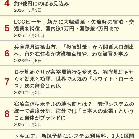
約9億円にのぼる見込み
2026年8月3日
LCCピーチ、新たに大幅遅延・欠航時の宿泊・交
通費を補償、国内線1万円・国際線2万円まで
2026年7月31日
兵庫県丹波篠山市、「獣害対策」から関係人口創出
へ、市外在住者が防護柵点検や、わな設置を学ぶ
2026年8月5日
ロケ地めぐりが富裕層旅行を変える、観光地にもた
らす効果と功罪、世界で人気の「ホワイト・ロータ
ス」次の舞台は南仏
2026年8月3日
宿泊主体型ホテルの勝ち筋とは？ 管理システムの
統一で高度分析、海外では「日本人の企業」という
こと自体がブランドに
2026年8月3日
トキエア、新規予約にシステム利用料、1人1区間