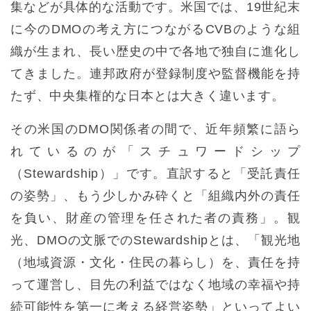
集などが具体的な活動です。米国では、19世紀末
に今のDMOの考え方につながるCVBのような組
織が生まれ、長い歴史の中で各地で独自に進化し
てきました。連邦政府が登録制度や監督機能を持
たず、中央集権的な日本とは大きく違います。
その米国のDMO関係者の間で、近年頻繁に語ら
れているのが「スチュワードシップ
（Stewardship）」です。直訳すると「受託責任
の姿勢」、もう少しかみ砕くと「組織内外の責任
を負い、財産の管理を任された者の責務」。観
光、DMOの文脈でのStewardshipとは、「観光地
（地域資源・文化・住民の暮らし）を、責任を持
って運営し、目先の利益ではなく地域の幸福や持
続可能性を第一に考える経営姿勢」といってよい