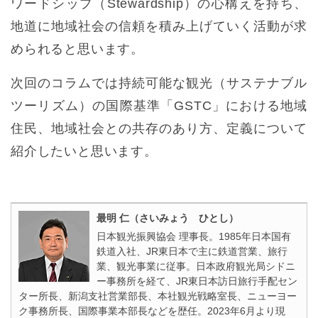
ワードシップ（Stewardship）の心構えを持ち、
地道に地域社会の信頼を積み上げていく活動が求
められると思います。
次回のコラムでは持続可能な観光（サステナブル
ツーリズム）の国際基準「GSTC」における地域
住民、地域社会との共存のあり方、定義について
紹介したいと思います。
最明 仁（さいみょう ひとし）
日本観光振興協会 理事長。1985年日本国有
鉄道入社、JR東日本で主に鉄道営業、旅行
業、観光事業に従事。日本政府観光局シドニ
ー事務所を経て、JR東日本訪日旅行手配セン
ター所長、新潟支社営業部長、本社観光戦略室長、ニューヨー
ク事務所長、国際事業本部長などを歴任。2023年6月より現