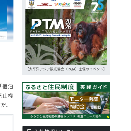
【太平洋アジア観光協会（PATA）主催のイベント】
「宿泊
売止機
どだ。