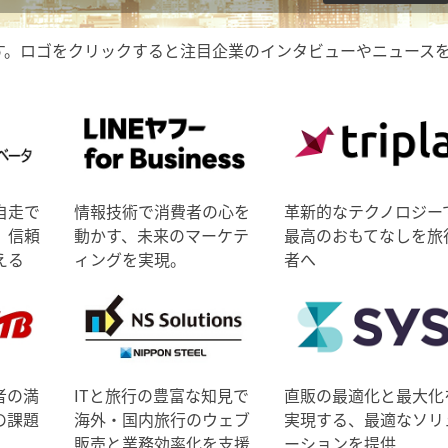
す。ロゴをクリックすると注目企業のインタビューやニュース
自走で
情報技術で消費者の心を
革新的なテクノロジー
、信頼
動かす、未来のマーケテ
最高のおもてなしを旅
える
ィングを実現。
者へ
者の満
ITと旅行の豊富な知見で
直販の最適化と最大化
の課題
海外・国内旅行のウェブ
実現する、最適なソリ
販売と業務効率化を支援
ーションを提供