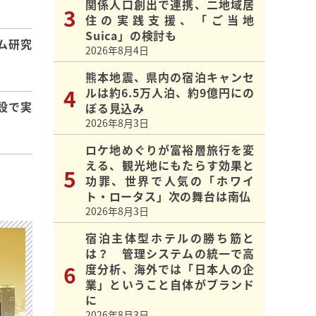
関係人口創出で連携、二地域居
住の実践支援、「ご当地
Suica」の検討も
ム研究
2026年8月4日
熊本地震、県内の宿泊キャンセ
ルは約6.5万人泊、約9億円にの
設で実
ぼる見込み
2026年8月3日
ロケ地めぐりが富裕層旅行を変
える、観光地にもたらす効果と
功罪、世界で人気の「ホワイ
ト・ロータス」次の舞台は南仏
2026年8月3日
宿泊主体型ホテルの勝ち筋と
は？ 管理システムの統一で高
度分析、海外では「日本人の企
業」ということ自体がブランド
に
2026年8月3日