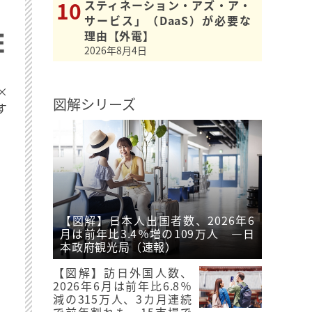
スティネーション・アズ・ア・
サービス」（DaaS）が必要な
理由【外電】
2026年8月4日
×
図解シリーズ
す
【図解】日本人出国者数、2026年6
月は前年比3.4％増の109万人 ―日
本政府観光局（速報）
【図解】訪日外国人数、
2026年6月は前年比6.8％
減の315万人、3カ月連続