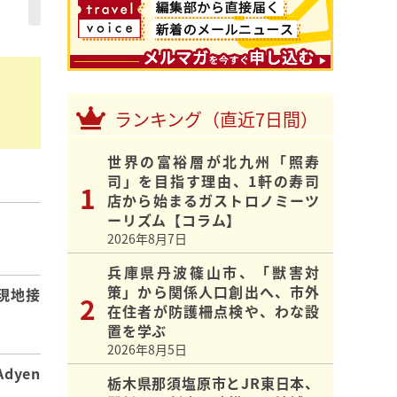
ランキング（直近7日間）
世界の富裕層が北九州「照寿
司」を目指す理由、1軒の寿司
店から始まるガストロノミーツ
ーリズム【コラム】
】
2026年8月7日
兵庫県丹波篠山市、「獣害対
策」から関係人口創出へ、市外
現地接
在住者が防護柵点検や、わな設
置を学ぶ
2026年8月5日
dyen
栃木県那須塩原市とJR東日本、