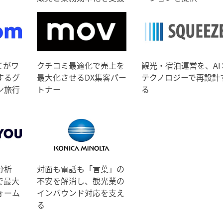
てがワ
クチコミ最適化で売上を
観光・宿泊運営を、AI
するグ
最大化させるDX集客パー
テクノロジーで再設計
ン旅行
トナー
る
分析
対面も電話も「言葉」の
で最大
不安を解消し、観光業の
ォーム
インバウンド対応を支え
る