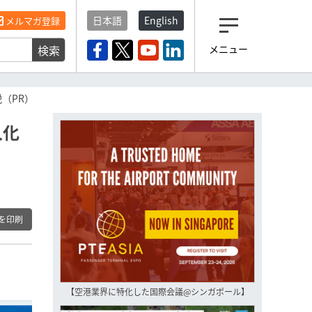
日本語
English
メルマガ登録
検索
メニュー
観光産業ニュース「トラベ
ルボイス」編集部から届く
一歩先の未来がみえるメルマガ
（PR）
「今日のヘッドライン」 、もうご
登録済みですよね？
人化
もし未だ登録していないなら…
いますぐ登録する
を印刷
【空港業界に特化した国際会議@シンガポール】