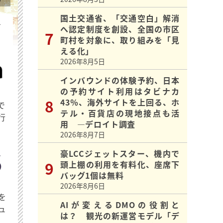
国土交通省、「交通空白」解消
を
へ認定制度を創設、全国の市区
町村を対象に、取り組みを「見
える化」
2026年8月5日
インバウンドの体験予約、日本
の予約サイト利用はタビナカ
43％、海外サイトを上回る、ホ
で
テル・百貨店の現地接点も活
行
用 ―デロイト調査
2026年8月7日
豪LCCジェットスター、機内で
頭上棚の利用を有料化、座席下
バッグ1個は無料
2026年8月6日
を
AIが変えるDMOの役割と
ュ
は？ 観光の新運営モデル「デ