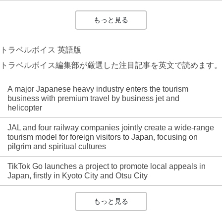
もっと見る
トラベルボイス 英語版
トラベルボイス編集部が厳選した注目記事を英文で読めます。
A major Japanese heavy industry enters the tourism
business with premium travel by business jet and
helicopter
JAL and four railway companies jointly create a wide-range
tourism model for foreign visitors to Japan, focusing on
pilgrim and spiritual cultures
TikTok Go launches a project to promote local appeals in
Japan, firstly in Kyoto City and Otsu City
もっと見る