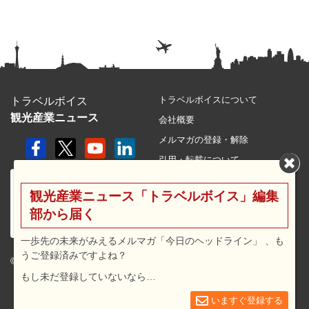
トラベルボイスについて
トラベルボイス
観光産業ニュース
会社概要
メルマガの登録・解除
引用・転載について
プライバシーポリシー
観光産業ニュース「トラベルボイス」編集
利用規約
部から届く
サイトマップ
広告メニュー・料金
一歩先の未来がみえるメルマガ「今日のヘッドライン」 、も
うご登録済みですよね？
プレスリリース窓口
© 2026 travel voice.
もし未だ登録していないなら…
求人広告
お問合せ
いますぐ登録する