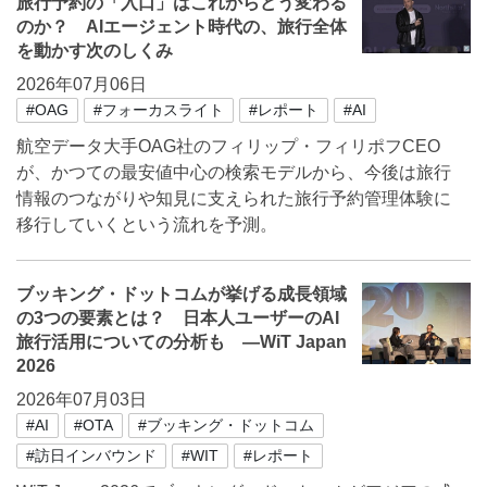
旅行予約の「入口」はこれからどう変わる
のか？ AIエージェント時代の、旅行全体
を動かす次のしくみ
2026年07月06日
#OAG
#フォーカスライト
#レポート
#AI
航空データ大手OAG社のフィリップ・フィリポフCEO
が、かつての最安値中心の検索モデルから、今後は旅行
情報のつながりや知見に支えられた旅行予約管理体験に
移行していくという流れを予測。
ブッキング・ドットコムが挙げる成長領域
の3つの要素とは？ 日本人ユーザーのAI
旅行活用についての分析も ―WiT Japan
2026
2026年07月03日
#AI
#OTA
#ブッキング・ドットコム
#訪日インバウンド
#WIT
#レポート