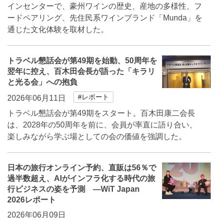
インセンターで、豪州ワインの歴史、産地の多様性、フ
ードペアリング、先住民系ワインブランド「Munda」を
通じた文化体験を取材した。
トラベル懇話会が第49期を始動、50周年を
翌年に控え、百木田会長が語った「キラリ
と光る会」への抱負
#レポート
2026年06月11日
トラベル懇話会が第49期をスタート。百木田康二会長
は、2028年の50周年を前に、会員が率直に語り合い、
楽しみながら学ぶ場としての会の価値を強調した。
日本の旅行オンライン予約、直販は56％で
過半数超え、AIがインフラ化する時代の旅
行ビジネスの姿を予測 ―WiT Japan
2026レポート
2026年06月09日