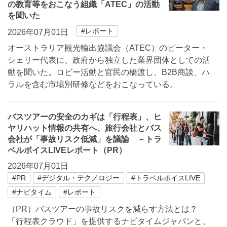
の教育等をおこなう組織「ATEC」の活動
を聞いた
#レポート
2026年07月01日
オーストラリア観光輸出協議会（ATEC）のピーター・
シェリー代表に、政府から独立した業界団体としての活
動を聞いた。ロビー活動と官民の橋渡し、B2B商談、ハ
ラルを含む市場別研修などをおこなっている。
バスツアーの安全のカギは「行程表」、ヒ
ヤリハット情報の共有へ、旅行会社とバス
会社が「事故リスク低減」を議論 －トラ
ベルボイスLIVEレポート（PR）
2026年07月01日
#PR
#デジタル・テクノロジー
#トラベルボイスLIVE
#ナビタイム
#レポート
（PR）バスツアーの事故リスクを減らす方法とは？
「行程表クラウド」を提供するナビタイムジャパンと、