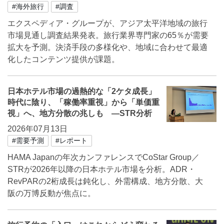
#海外旅行
#調査
エクスペディア・グループが、アジア太平洋地域の旅行
市場見通し調査結果発表。旅行業界専門家の65％が需要
拡大を予測。決済手段の多様化や、地域に合わせて最適
化したコンテンツ提供が課題。
日本ホテル市場の過熱的な「2ケタ成長」
時代に陰り、「稼働率重視」から「単価重
視」へ、地方分散の兆しも ―STR分析
2026年07月13日
#需要予測
#レポート
HAMA Japanの年次カンファレンスでCoStar Group／
STRが2026年以降の日本ホテル市場を分析。ADR・
RevPARの2桁成長は鈍化し、外需構成、地方分散、大
阪の万博反動が焦点に。