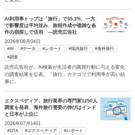
AI利用率トップは「旅行」で35.3%、一方
で影響度は平均並み、旅程作成や複雑な条
件の宿探しで活用 ―読売広告社
2026年08月04日
#AI
#データ
#レポート
#国内旅行
#海外旅行
#調査
読売広告社が、AI検索が生活者の購買行動に与える変化
の調査結果を公表。「旅行」カテゴリで利用率が高い結
果に。
エクスペディア、旅行業界の専門家1250人
調査を発表、海外旅行需要の伸びはインド
と日本が上位に
2026年07月14日
#OTA
#エクスペディア
#レポート