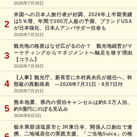
2026年7月30日
米国への日本人旅行者が好調、2026年上半期実績
は5％増、年間で200万人超の予測、ブランドUSA
が日本強化、日本人アンバサダー任命も
2026年7月31日
観光地の格差はなぜ広がるのか？ 観光地経営がマ
ーケティングからマネジメントへ軸足を移す理由
【コラム】
2026年7月30日
【人事】観光庁、新長官に木村典央氏が就任へ、幹
部級の異動発表 ―2026年7月31日・8月7日付
2026年7月31日
熊本地震、県内の宿泊キャンセルは約6.5万人泊、
約9億円にのぼる見込み
2026年8月3日
栃木県那須塩原市とJR東日本、関係人口創出で連
携、二地域居住の実践支援、「ご当地Suica」の検