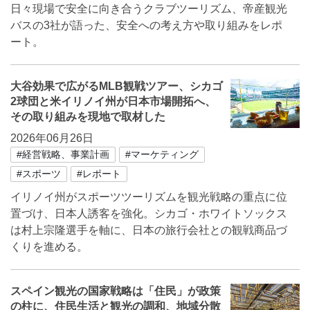
日々現場で安全に向き合うクラブツーリズム、帝産観光
バスの3社が語った、安全への考え方や取り組みをレポ
ート。
大谷効果で広がるMLB観戦ツアー、シカゴ
2球団と米イリノイ州が日本市場開拓へ、
その取り組みを現地で取材した
2026年06月26日
#経営戦略、事業計画
#マーケティング
#スポーツ
#レポート
イリノイ州がスポーツツーリズムを観光戦略の重点に位
置づけ、日本人誘客を強化。シカゴ・ホワイトソックス
は村上宗隆選手を軸に、日本の旅行会社との観戦商品づ
くりを進める。
スペイン観光の国家戦略は「住民」が政策
の柱に、住民生活と観光の調和、地域分散