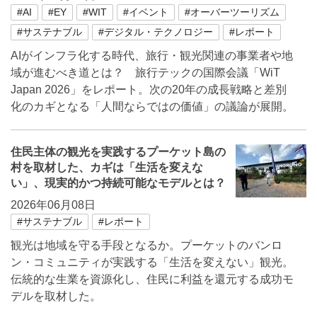
#AI
#EY
#WIT
#イベント
#オーバーツーリズム
#サステナブル
#デジタル・テクノロジー
#レポート
AIがインフラ化する時代、旅行・観光関連の事業者や地
域が進むべき道とは？ 旅行テックの国際会議「WiT
Japan 2026」をレポート。次の20年の成長戦略と差別
化のカギとなる「人間ならではの価値」の議論が展開。
住民主体の観光を実践するプーケット島の
村を取材した、カギは「生活を変えな
い」、現実的かつ持続可能なモデルとは？
2026年06月08日
#サステナブル
#レポート
観光は地域を守る手段となるか。プーケットのバンロ
ン・コミュニティが実践する「生活を変えない」観光。
伝統的な生業を資源化し、住民に利益を還元する成功モ
デルを取材した。