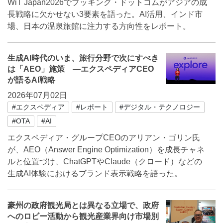
WiT Japan2026でブッキング・ドットコムがアジアの成
長戦略に欠かせない3要素を語った。AI活用、インド市
場、日本の温泉旅館に注力する方向性をレポート。
生成AI時代のいま、旅行分野で次にすべき
は「AEO」施策 ―エクスペディアCEO
が語るAI戦略
2026年07月02日
#エクスペディア
#レポート
#デジタル・テクノロジー
#OTA
#AI
エクスペディア・グループCEOのアリアン・ゴリン氏
が、AEO（Answer Engine Optimization）を成長チャネ
ルと位置づけ、ChatGPTやClaude（クロード）などの
生成AI体験におけるブランド表示戦略を語った。
豪州の政府観光局とは異なる立場で、政府
へのロビー活動から観光産業界向け市場別