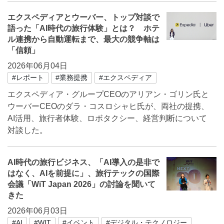
エクスペディアとウーバー、トップ対談で
語った「AI時代の旅行体験」とは？ ホテ
ル連携から自動運転まで、最大の競争軸は
「信頼」
2026年06月04日
#レポート
#業務提携
#エクスペディア
エクスペディア・グループCEOのアリアン・ゴリン氏と
ウーバーCEOのダラ・コスロシャヒ氏が、両社の提携、
AI活用、旅行者体験、ロボタクシー、経営判断について
対談した。
AI時代の旅行ビジネス、「AI導入の是非で
はなく、AIを前提に」、旅行テックの国際
会議「WiT Japan 2026」の討論を聞いて
きた
2026年06月03日
#AI
#WIT
#イベント
#デジタル・テクノロジー