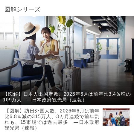
図解シリーズ
【図解】日本人出国者数、2026年6月は前年比3.4％増の
109万人 ―日本政府観光局（速報）
【図解】訪日外国人数、2026年6月は前年
比6.8％減の315万人、3カ月連続で前年割
れも、15市場では過去最多 ―日本政府
観光局（速報）