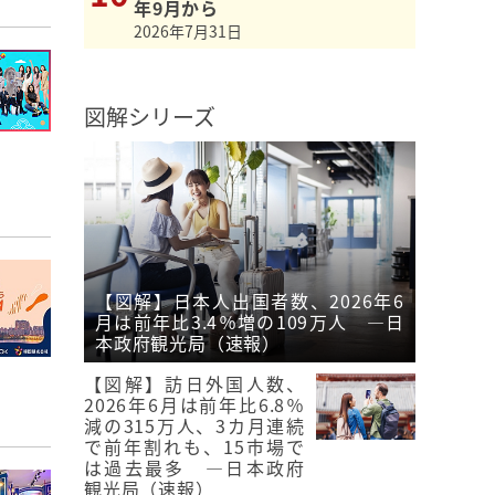
年9月から
2026年7月31日
図解シリーズ
【図解】日本人出国者数、2026年6
月は前年比3.4％増の109万人 ―日
本政府観光局（速報）
【図解】訪日外国人数、
2026年6月は前年比6.8％
減の315万人、3カ月連続
で前年割れも、15市場で
は過去最多 ―日本政府
観光局（速報）