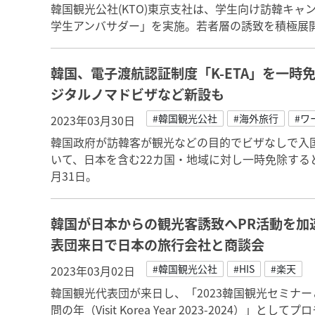
韓国観光公社(KTO)東京支社は、学生向け訪韓キャ
学生アンバサダー」を実施。若者層の誘致を積極展
韓国、電子渡航認証制度「K-ETA」を一時
ジタルノマドビザなど新設も
#韓国観光公社
#海外旅行
#ワ
2023年03月30日
韓国政府が訪韓客が観光などの目的でビザなしで入国
いて、日本を含む22カ国・地域に対し一時免除すると発
月31日。
韓国が日本からの観光客誘致へPR活動を加
表団来日で日本の旅行会社と商談会
#韓国観光公社
#HIS
#楽天
2023年03月02日
韓国観光代表団が来日し、「2023韓国観光セミナー＆
問の年（Visit Korea Year 2023-2024