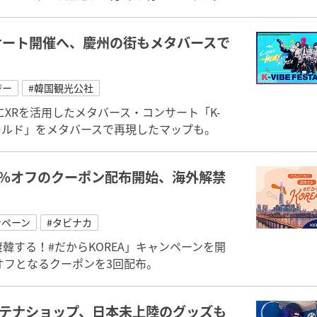
サート開催へ、慶州の街もメタバースで
ジー
#韓国観光公社
にXRを活用したメタバース・コンサート「K-
慶州ワールド」をメタバースで再現したマップも。
0％オフのクーポン配布開始、海外解禁
ンペーン
#タビナカ
渡韓する！#だからKOREA」キャンペーンを開
％オフとなるクーポンを3回配布。
ンテナショップ、日本未上陸のグッズも