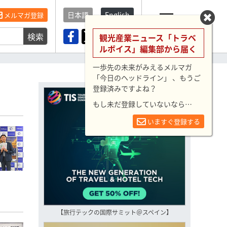
日本語
English
メルマガ登録
検索
メニュー
観光産業ニュース「トラベ
ルボイス」編集部から届く
一歩先の未来がみえるメルマガ
「今日のヘッドライン」 、もうご
登録済みですよね？
もし未だ登録していないなら…
いますぐ登録する
【旅行テックの国際サミット＠スペイン】