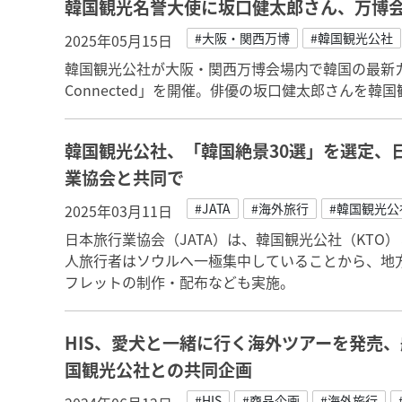
韓国観光名誉大使に坂口健太郎さん、万博
#大阪・関西万博
#韓国観光公社
2025年05月15日
韓国観光公社が大阪・関西万博会場内で韓国の最新カ
Connected」を開催。俳優の坂口健太郎さんを韓
韓国観光公社、「韓国絶景30選」を選定、
業協会と共同で
#JATA
#海外旅行
#韓国観光公
2025年03月11日
日本旅行業協会（JATA）は、韓国観光公社（KTO
人旅行者はソウルへ一極集中していることから、地
フレットの制作・配布なども実施。
HIS、愛犬と一緒に行く海外ツアーを発売
国観光公社との共同企画
#HIS
#商品企画
#海外旅行