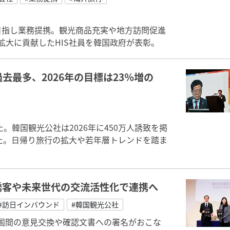
目指し業務提携。観光商品充実や地方訪問促進
拡大に貢献したHIS社員を韓国政府が表彰。
過去最多、2026年の目標は23％増の
た。韓国観光公社は2026年に450万人誘致を掲
した。日帰り旅行の拡大や若年層トレンドを踏ま
誘客や未来世代の交流活性化で連携へ
#訪日インバウンド
#韓国観光公社
二国間の意見交換や確認文書への署名がおこな