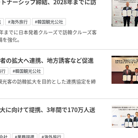
トナーシップ締結、2028年までに訪
携
#海外旅行
#韓国観光公社
8年までに日本発着クルーズで訪韓クルーズ客
備を強化。
行者の拡大へ連携、地方誘客など促進
旅行
#韓国観光公社
、日本人観光客の訪韓拡大を目的とした連携協定を締
大に向けて提携、3年間で170万人送
会社
#業務提携
#海外旅行