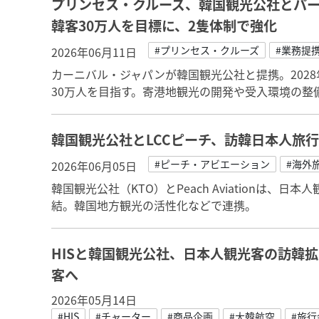
プリンセス・クルーズ、韓国観光公社とパー
韓客30万人を目標に、2隻体制で強化
#プリンセス・クルーズ
#業務提
2026年06月11日
カーニバル・ジャパンが韓国観光公社と提携。202
30万人を目指す。寄港地観光の開発や受入環境の整
韓国観光公社とLCCピーチ、訪韓日本人旅
#ピーチ・アビエーション
#海外
2026年06月05日
韓国観光公社（KTO）とPeach Aviationは
結。韓国地方観光の活性化などで連携。
HISと韓国観光公社、日本人観光客の訪韓拡
客へ
2026年05月14日
#HIS
#チャーター
#商品企画
#大韓航空
#旅行