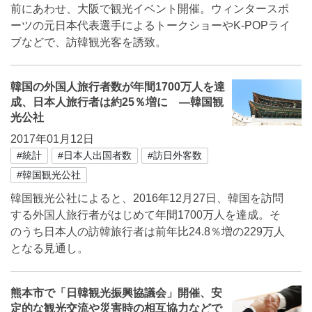
前にあわせ、大阪で観光イベント開催。ウィンタースポ
ーツの元日本代表選手によるトークショーやK-POPライ
ブなどで、訪韓観光客を誘致。
韓国の外国人旅行者数が年間1700万人を達
成、日本人旅行者は約25％増に ―韓国観
光公社
2017年01月12日
#統計
#日本人出国者数
#訪日外客数
#韓国観光公社
韓国観光公社によると、2016年12月27日、韓国を訪問
する外国人旅行者がはじめて年間1700万人を達成。そ
のうち日本人の訪韓旅行者は前年比24.8％増の229万人
となる見通し。
熊本市で「日韓観光振興協議会」開催、安
定的な観光交流や災害時の相互協力などで