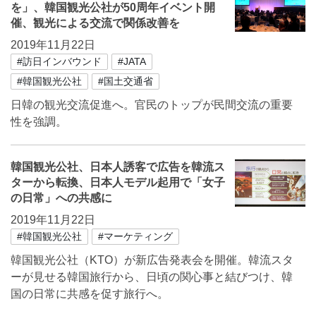
を」、韓国観光公社が50周年イベント開
催、観光による交流で関係改善を
2019年11月22日
#訪日インバウンド
#JATA
#韓国観光公社
#国土交通省
日韓の観光交流促進へ。官民のトップが民間交流の重要
性を強調。
韓国観光公社、日本人誘客で広告を韓流ス
ターから転換、日本人モデル起用で「女子
の日常」への共感に
2019年11月22日
#韓国観光公社
#マーケティング
韓国観光公社（KTO）が新広告発表会を開催。韓流スタ
ーが見せる韓国旅行から、日頃の関心事と結びつけ、韓
国の日常に共感を促す旅行へ。