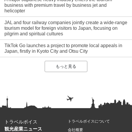
business with premium travel by business jet and
helicopter
JAL and four railway companies jointly create a wide-range
tourism model for foreign visitors to Japan, focusing on
pilgrim and spiritual cultures
TikTok Go launches a project to promote local appeals in
Japan, firstly in Kyoto City and Otsu City
もっと見る
トラベルボイスについて
トラベルボイス
観光産業ニュース
会社概要