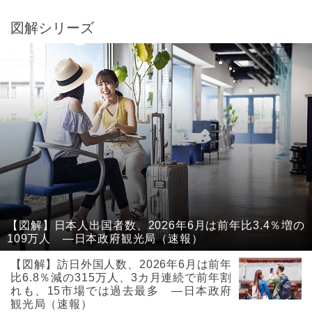
図解シリーズ
【図解】日本人出国者数、2026年6月は前年比3.4％増の
109万人 ―日本政府観光局（速報）
【図解】訪日外国人数、2026年6月は前年
比6.8％減の315万人、3カ月連続で前年割
れも、15市場では過去最多 ―日本政府
観光局（速報）