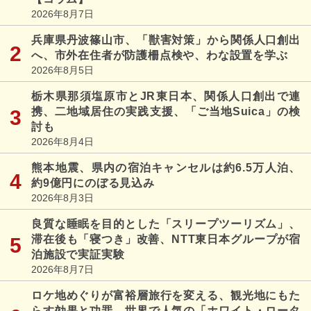
2026年8月7日
兵庫県丹波篠山市、「獣害対策」から関係人口創出
へ、市外在住者が防護柵点検や、わな設置を学ぶ
2026年8月5日
栃木県那須塩原市とJR東日本、関係人口創出で連
携、二地域居住の実践支援、「ご当地Suica」の検
討も
2026年8月4日
熊本地震、県内の宿泊キャンセルは約6.5万人泊、
約9億円にのぼる見込み
2026年8月3日
良質な睡眠を目的とした「スリープツーリズム」、
滞在後も「寝つき」改善、NTT東日本グループが宿
泊施設で実証実験
2026年8月7日
ロケ地めぐりが富裕層旅行を変える、観光地にもた
らす効果と功罪、世界で人気の「ホワイト・ロータ