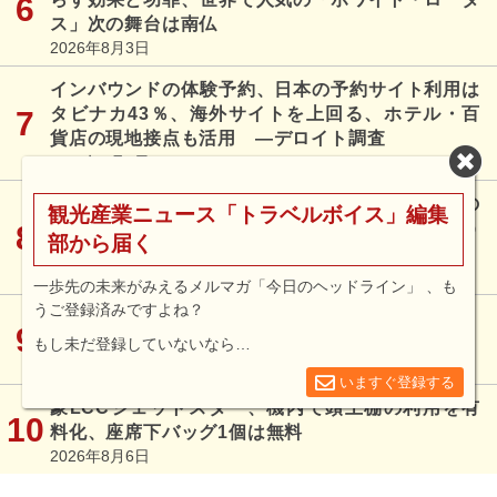
ス」次の舞台は南仏
2026年8月3日
インバウンドの体験予約、日本の予約サイト利用は
タビナカ43％、海外サイトを上回る、ホテル・百
貨店の現地接点も活用 ―デロイト調査
2026年8月7日
宿泊主体型ホテルの勝ち筋とは？ 管理システムの
観光産業ニュース「トラベルボイス」編集
統一で高度分析、海外では「日本人の企業」という
部から届く
こと自体がブランドに
2026年8月3日
一歩先の未来がみえるメルマガ「今日のヘッドライン」 、も
うご登録済みですよね？
国土交通省、「交通空白」解消へ認定制度を創設、
全国の市区町村を対象に、取り組みを「見える化」
もし未だ登録していないなら…
2026年8月5日
いますぐ登録する
豪LCCジェットスター、機内で頭上棚の利用を有
料化、座席下バッグ1個は無料
2026年8月6日