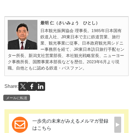
最明 仁（さいみょう ひとし）
日本観光振興協会 理事長。1985年日本国有
鉄道入社、JR東日本で主に鉄道営業、旅行
業、観光事業に従事。日本政府観光局シドニ
ー事務所を経て、JR東日本訪日旅行手配セン
ター所長、新潟支社営業部長、本社観光戦略室長、ニューヨー
ク事務所長、国際事業本部長などを歴任。2023年6月より現
職。自他ともに認める鉄道・バスファン。
Share:
メールに転送
一歩先の未来がみえるメルマガ登録
はこちら