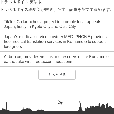
トラベルボイス 英語版
トラベルボイス編集部が厳選した注目記事を英文で読めます。
TikTok Go launches a project to promote local appeals in
Japan, firstly in Kyoto City and Otsu City
Japan’s medical service provider MEDI PHONE provides
free medical translation services in Kumamoto to support
foreigners
Airbnb.org provides victims and rescuers of the Kumamoto
earthquake with free accommodations
もっと見る