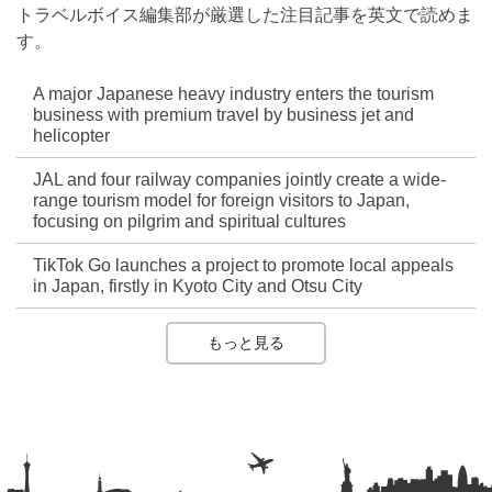
トラベルボイス編集部が厳選した注目記事を英文で読めま
す。
A major Japanese heavy industry enters the tourism
business with premium travel by business jet and
helicopter
JAL and four railway companies jointly create a wide-
range tourism model for foreign visitors to Japan,
focusing on pilgrim and spiritual cultures
TikTok Go launches a project to promote local appeals
in Japan, firstly in Kyoto City and Otsu City
もっと見る