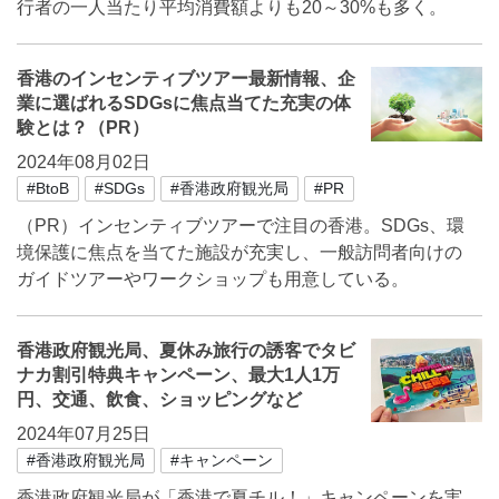
行者の一人当たり平均消費額よりも20～30%も多く。
香港のインセンティブツアー最新情報、企
業に選ばれるSDGsに焦点当てた充実の体
験とは？（PR）
2024年08月02日
#BtoB
#SDGs
#香港政府観光局
#PR
（PR）インセンティブツアーで注目の香港。SDGs、環
境保護に焦点を当てた施設が充実し、一般訪問者向けの
ガイドツアーやワークショップも用意している。
香港政府観光局、夏休み旅行の誘客でタビ
ナカ割引特典キャンペーン、最大1人1万
円、交通、飲食、ショッピングなど
2024年07月25日
#香港政府観光局
#キャンペーン
香港政府観光局が「香港で夏チル！」キャンペーンを実