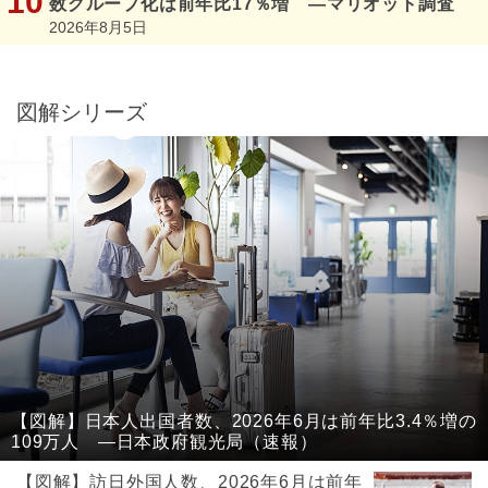
数グループ化は前年比17％増 ―マリオット調査
2026年8月5日
図解シリーズ
【図解】日本人出国者数、2026年6月は前年比3.4％増の
109万人 ―日本政府観光局（速報）
【図解】訪日外国人数、2026年6月は前年