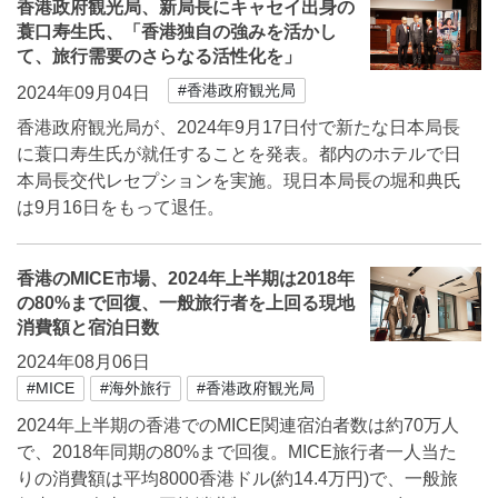
香港政府観光局、新局長にキャセイ出身の
蓑口寿生氏、「香港独自の強みを活かし
て、旅行需要のさらなる活性化を」
#香港政府観光局
2024年09月04日
香港政府観光局が、2024年9月17日付で新たな日本局長
に蓑口寿生氏が就任することを発表。都内のホテルで日
本局長交代レセプションを実施。現日本局長の堀和典氏
は9月16日をもって退任。
香港のMICE市場、2024年上半期は2018年
の80%まで回復、一般旅行者を上回る現地
消費額と宿泊日数
2024年08月06日
#MICE
#海外旅行
#香港政府観光局
2024年上半期の香港でのMICE関連宿泊者数は約70万人
で、2018年同期の80%まで回復。MICE旅行者一人当た
りの消費額は平均8000香港ドル(約14.4万円)で、一般旅