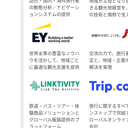
訪日・国内・海外旅行者
地域が主役となり
の動態分析／ナビゲーシ
きる観光地経営を
ョンシステムの提供
の技術と情熱で支
世界水準の豊富なノウハ
交流の力で、旅行
ウを活かして、地域ごと
足と、地域・企業
に最適な観光支援を提供
解決を実現
鉄道・バス・ツアー・体
旅行に関するすべ
験商品ソリューションと
ンストップで完結
グローバル販路提供のプ
ローバルオンライ
ラットフォーム
会社