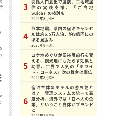
で
関係人口創出で連携、二地域居
行
住の実践支援、「ご当地
Suica」の検討も
2026年8月4日
熊本地震、県内の宿泊キャンセ
ルは約6.5万人泊、約9億円にの
ぼる見込み
2026年8月3日
を
ュ
ロケ地めぐりが富裕層旅行を変
える、観光地にもたらす効果と
功罪、世界で人気の「ホワイ
ト・ロータス」次の舞台は南仏
2026年8月3日
宿泊主体型ホテルの勝ち筋と
は？ 管理システムの統一で高
×
度分析、海外では「日本人の企
す
業」ということ自体がブランド
に
2026年8月3日