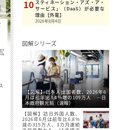
スティネーション・アズ・ア・
サービス」（DaaS）が必要な
理由【外電】
2026年8月4日
ビ
図解シリーズ
最
ス
【図解】日本人出国者数、2026年6
月は前年比3.4％増の109万人 ―日
本政府観光局（速報）
【図解】訪日外国人数、
2026年6月は前年比6.8％
減の315万人、3カ月連続