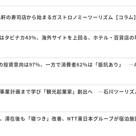
1軒の寿司店から始まるガストロノミーツーリズム【コラム
はタビナカ43％、海外サイトを上回る、ホテル・百貨店の
の投資意向は97％、一方で消費者62％は「抵抗あり」 ―A
事業計画まで学び「観光起業家」創出へ ―石川ツーリズ
、滞在後も「寝つき」改善、NTT東日本グループが宿泊施