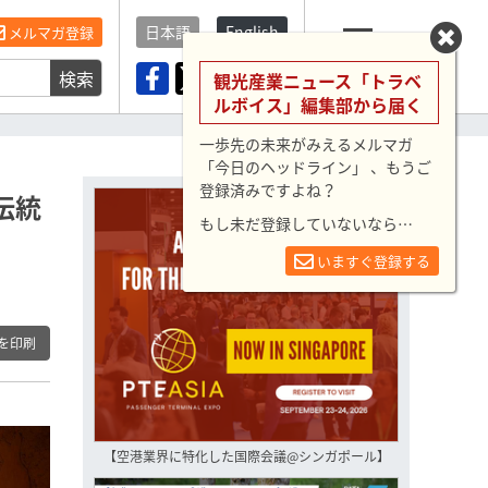
日本語
English
メルマガ登録
検索
メニュー
観光産業ニュース「トラベ
ルボイス」編集部から届く
一歩先の未来がみえるメルマガ
「今日のヘッドライン」 、もうご
登録済みですよね？
伝統
もし未だ登録していないなら…
いますぐ登録する
を印刷
【空港業界に特化した国際会議@シンガポール】