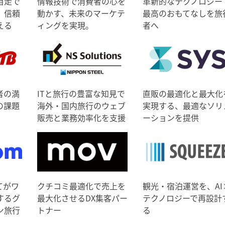
自走で
情報技術で消費者の心を
革新的なテクノロジー
、信頼
動かす、未来のマーケテ
最高のおもてなしを旅
える
ィングを実現。
者へ
者の満
ITと旅行の豊富な知見で
直販の最適化と最大化
の課題
海外・国内旅行のウェブ
実現する、最適なソリ
販売と業務効率化を支援
ーションを提供
てがワ
クチコミ最適化で売上を
観光・宿泊運営を、AI
するグ
最大化させるDX集客パー
テクノロジーで再設計
ン旅行
トナー
る