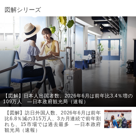
図解シリーズ
【図解】日本人出国者数、2026年6月は前年比3.4％増の
109万人 ―日本政府観光局（速報）
【図解】訪日外国人数、2026年6月は前年
比6.8％減の315万人、3カ月連続で前年割
れも、15市場では過去最多 ―日本政府
観光局（速報）