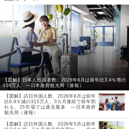
【図解】日本人出国者数、2026年6月は前年比3.4％増の
109万人 ―日本政府観光局（速報）
【図解】訪日外国人数、2026年6月は前年
比6.8％減の315万人、3カ月連続で前年割
れも、15市場では過去最多 ―日本政府
観光局（速報）
【図解】訪日外国人数、2026年5月は前年