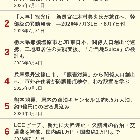
2026年7月31日
【人事】観光庁、新長官に木村典央氏が就任へ、幹
部級の異動発表 ―2026年7月31日・8月7日付
2026年7月31日
栃木県那須塩原市とJR東日本、関係人口創出で連
携、二地域居住の実践支援、「ご当地Suica」の検
討も
2026年8月4日
兵庫県丹波篠山市、「獣害対策」から関係人口創出
へ、市外在住者が防護柵点検や、わな設置を学ぶ
2026年8月5日
熊本地震、県内の宿泊キャンセルは約6.5万人泊、
約9億円にのぼる見込み
2026年8月3日
LCCピーチ、新たに大幅遅延・欠航時の宿泊・交
通費を補償、国内線1万円・国際線2万円まで
2026年7月31日