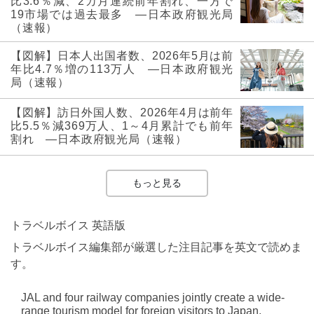
比3.6％減、2カ月連続前年割れ、一方で
19市場では過去最多 ―日本政府観光局
（速報）
【図解】日本人出国者数、2026年5月は前
年比4.7％増の113万人 ―日本政府観光
局（速報）
【図解】訪日外国人数、2026年4月は前年
比5.5％減369万人、1～4月累計でも前年
割れ ―日本政府観光局（速報）
もっと見る
トラベルボイス 英語版
トラベルボイス編集部が厳選した注目記事を英文で読めま
す。
JAL and four railway companies jointly create a wide-
range tourism model for foreign visitors to Japan,