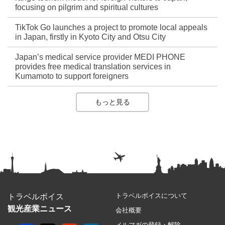
focusing on pilgrim and spiritual cultures
TikTok Go launches a project to promote local appeals
in Japan, firstly in Kyoto City and Otsu City
Japan’s medical service provider MEDI PHONE
provides free medical translation services in
Kumamoto to support foreigners
もっと見る
トラベルボイスについて
トラベルボイス
観光産業ニュース
会社概要
メルマガの登録・解除