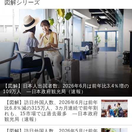
図解シリーズ
【図解】日本人出国者数、2026年6月は前年比3.4％増の
109万人 ―日本政府観光局（速報）
【図解】訪日外国人数、2026年6月は前年
比6.8％減の315万人、3カ月連続で前年割
れも、15市場では過去最多 ―日本政府
観光局（速報）
【図解】訪日外国人数、2026年5月は前年