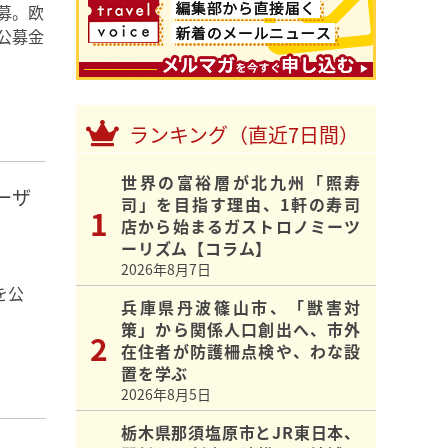
募。欧
公募金
ランキング（直近7日間）
世界の富裕層が北九州「照寿
ーザ
司」を目指す理由、1軒の寿司
店から始まるガストロノミーツ
ーリズム【コラム】
2026年8月7日
を公
兵庫県丹波篠山市、「獣害対
。
策」から関係人口創出へ、市外
在住者が防護柵点検や、わな設
置を学ぶ
2026年8月5日
栃木県那須塩原市とJR東日本、