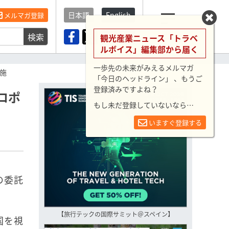
日本語
English
メルマガ登録
検索
メニュー
観光産業ニュース「トラベ
ルボイス」編集部から届く
一歩先の未来がみえるメルマガ
施
「今日のヘッドライン」 、もうご
登録済みですよね？
ロポ
もし未だ登録していないなら…
いますぐ登録する
の委託
【旅行テックの国際サミット＠スペイン】
国を視