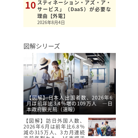
スティネーション・アズ・ア・
サービス」（DaaS）が必要な
理由【外電】
2026年8月4日
図解シリーズ
【図解】日本人出国者数、2026年6
月は前年比3.4％増の109万人 ―日
本政府観光局（速報）
【図解】訪日外国人数、
2026年6月は前年比6.8％
減の315万人、3カ月連続