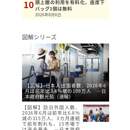
頭上棚の利用を有料化、座席下
バッグ1個は無料
2026年8月6日
図解シリーズ
【図解】日本人出国者数、2026年6
月は前年比3.4％増の109万人 ―日
本政府観光局（速報）
【図解】訪日外国人数、
2026年6月は前年比6.8％
減の315万人、3カ月連続
で前年割れも、15市場で
は過去最多 ―日本政府