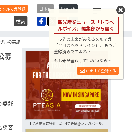
日本語
English
メルマガ登録
検索
メニュー
観光産業ニュース「トラベ
ルボイス」編集部から届く
一歩先の未来がみえるメルマガ
ザルの実施
「今日のヘッドライン」 、もうご
登録済みですよね？
公募
もし未だ登録していないなら…
いますぐ登録する
の委託
【空港業界に特化した国際会議@シンガポール】
光誘客