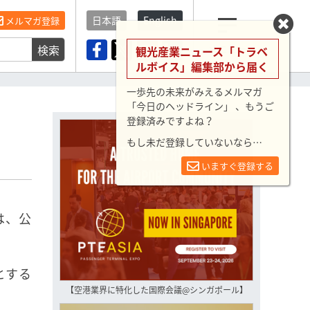
日本語
English
メルマガ登録
検索
メニュー
観光産業ニュース「トラベ
ルボイス」編集部から届く
一歩先の未来がみえるメルマガ
「今日のヘッドライン」 、もうご
登録済みですよね？
もし未だ登録していないなら…
いますぐ登録する
は、公
とする
【空港業界に特化した国際会議@シンガポール】