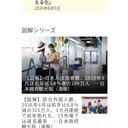
える化」
2026年8月5日
図解シリーズ
【図解】日本人出国者数、2026年6
月は前年比3.4％増の109万人 ―日
本政府観光局（速報）
【図解】訪日外国人数、
2026年6月は前年比6.8％
減の315万人、3カ月連続
で前年割れも、15市場で
は過去最多 ―日本政府
観光局（速報）