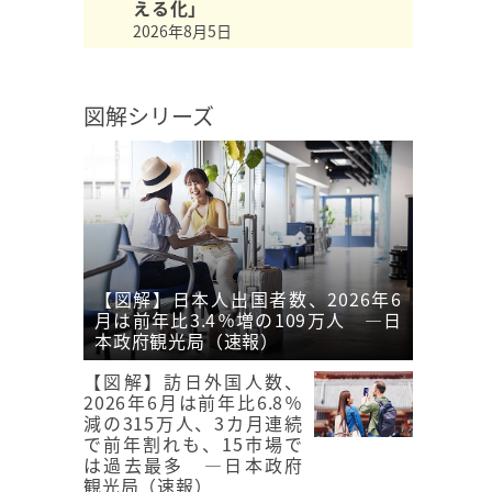
える化」
2026年8月5日
図解シリーズ
【図解】日本人出国者数、2026年6
月は前年比3.4％増の109万人 ―日
本政府観光局（速報）
【図解】訪日外国人数、
2026年6月は前年比6.8％
減の315万人、3カ月連続
で前年割れも、15市場で
は過去最多 ―日本政府
観光局（速報）