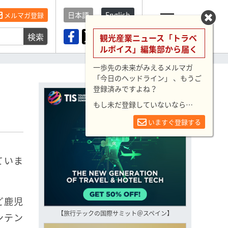
日本語
English
メルマガ登録
検索
メニュー
観光産業ニュース「トラベ
ルボイス」編集部から届く
一歩先の未来がみえるメルマガ
「今日のヘッドライン」 、もうご
登録済みですよね？
もし未だ登録していないなら…
いますぐ登録する
ていま
ど鹿児
【旅行テックの国際サミット＠スペイン】
ンテン