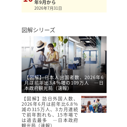
年9月から
2026年7月31日
図解シリーズ
【図解】日本人出国者数、2026年6
月は前年比3.4％増の109万人 ―日
本政府観光局（速報）
【図解】訪日外国人数、
2026年6月は前年比6.8％
減の315万人、3カ月連続
で前年割れも、15市場で
は過去最多 ―日本政府
観光局（速報）