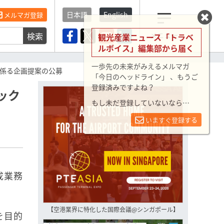
日本語
English
メルマガ登録
検索
メニュー
観光産業ニュース「トラベ
ルボイス」編集部から届く
一歩先の未来がみえるメルマガ
係る企画提案の公募
「今日のヘッドライン」 、もうご
登録済みですよね？
ック
もし未だ登録していないなら…
いますぐ登録する
成業務
【空港業界に特化した国際会議@シンガポール】
を目的