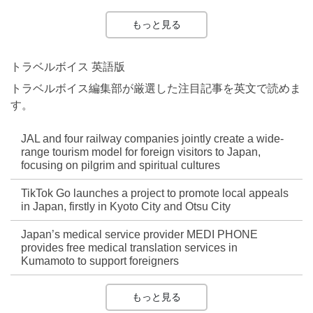
もっと見る
トラベルボイス 英語版
トラベルボイス編集部が厳選した注目記事を英文で読めま
す。
JAL and four railway companies jointly create a wide-
range tourism model for foreign visitors to Japan,
focusing on pilgrim and spiritual cultures
TikTok Go launches a project to promote local appeals
in Japan, firstly in Kyoto City and Otsu City
Japan’s medical service provider MEDI PHONE
provides free medical translation services in
Kumamoto to support foreigners
もっと見る