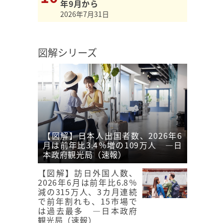
年9月から
2026年7月31日
図解シリーズ
【図解】日本人出国者数、2026年6
月は前年比3.4％増の109万人 ―日
本政府観光局（速報）
【図解】訪日外国人数、
2026年6月は前年比6.8％
減の315万人、3カ月連続
で前年割れも、15市場で
は過去最多 ―日本政府
観光局（速報）