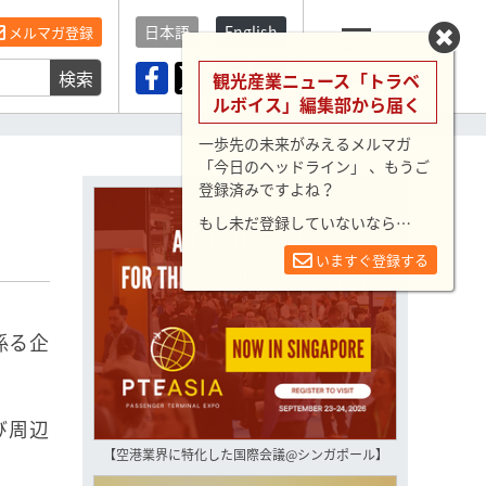
日本語
English
メルマガ登録
検索
メニュー
観光産業ニュース「トラベ
ルボイス」編集部から届く
一歩先の未来がみえるメルマガ
「今日のヘッドライン」 、もうご
登録済みですよね？
もし未だ登録していないなら…
いますぐ登録する
係る企
び周辺
【空港業界に特化した国際会議@シンガポール】