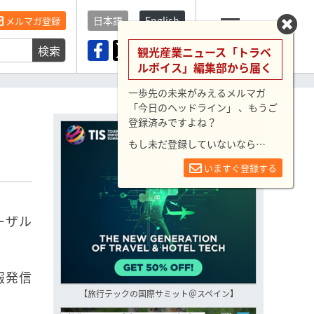
日本語
English
メルマガ登録
検索
メニュー
観光産業ニュース「トラベ
ルボイス」編集部から届く
一歩先の未来がみえるメルマガ
「今日のヘッドライン」 、もうご
登録済みですよね？
もし未だ登録していないなら…
いますぐ登録する
ーザル
報発信
【旅行テックの国際サミット＠スペイン】