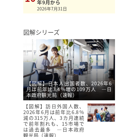
年9月から
2026年7月31日
図解シリーズ
【図解】日本人出国者数、2026年6
月は前年比3.4％増の109万人 ―日
本政府観光局（速報）
【図解】訪日外国人数、
2026年6月は前年比6.8％
減の315万人、3カ月連続
で前年割れも、15市場で
は過去最多 ―日本政府
観光局（速報）