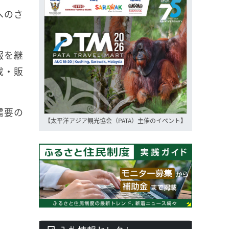
へのさ
報を継
成・販
需要の
【太平洋アジア観光協会（PATA）主催のイベント】