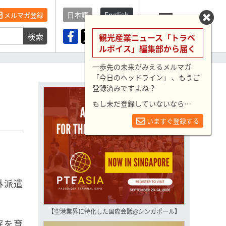
日本語
English
メルマガ登録
検索
メニュー
観光産業ニュース「トラベ
ルボイス」編集部から届く
一歩先の未来がみえるメルマガ
「今日のヘッドライン」 、もうご
登録済みですよね？
もし未だ登録していないなら…
いますぐ登録する
外派遣
【空港業界に特化した国際会議@シンガポール】
解を育