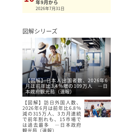
年9月から
2026年7月31日
図解シリーズ
【図解】日本人出国者数、2026年6
月は前年比3.4％増の109万人 ―日
本政府観光局（速報）
【図解】訪日外国人数、
2026年6月は前年比6.8％
減の315万人、3カ月連続
で前年割れも、15市場で
は過去最多 ―日本政府
観光局（速報）