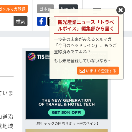
日本語
English
メルマガ登録
検索
メニュー
観光産業ニュース「トラベ
ルボイス」編集部から届く
一歩先の未来がみえるメルマガ
「今日のヘッドライン」 、もうご
登録済みですよね？
もし未だ登録していないなら…
いますぐ登録する
ていま
山道沿
【旅行テックの国際サミット＠スペイン】
濃地域