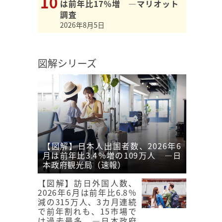
は前年比17％増 ―マリオット
調査
2026年8月5日
図解シリーズ
【図解】日本人出国者数、2026年6
月は前年比3.4％増の109万人 ―日
本政府観光局（速報）
【図解】訪日外国人数、
2026年6月は前年比6.8％
減の315万人、3カ月連続
で前年割れも、15市場で
は過去最多 ―日本政府