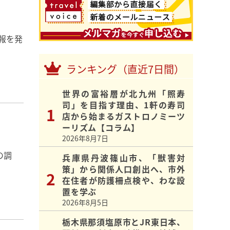
報を発
ランキング（直近7日間）
世界の富裕層が北九州「照寿
司」を目指す理由、1軒の寿司
店から始まるガストロノミーツ
ーリズム【コラム】
2026年8月7日
の調
兵庫県丹波篠山市、「獣害対
策」から関係人口創出へ、市外
在住者が防護柵点検や、わな設
置を学ぶ
2026年8月5日
栃木県那須塩原市とJR東日本、