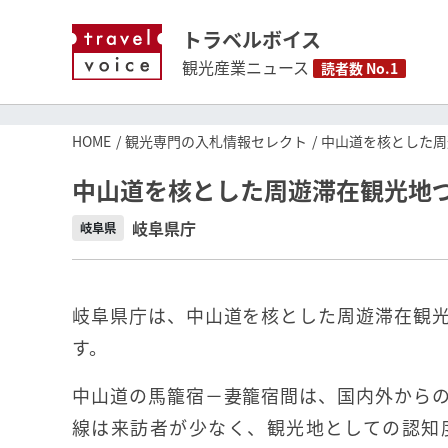
トラベルボイス
観光産業ニュース
読者数 No.1
HOME
観光専門の入札情報セレクト
中山道を核とした周
中山道を核とした周遊滞在観光地
岐阜県庁
岐阜県
岐阜県庁は、中山道を核とした周遊滞在観
す。
中山道の馬籠宿－妻籠宿間は、国内外から
線は来訪者が少なく、観光地としての認知