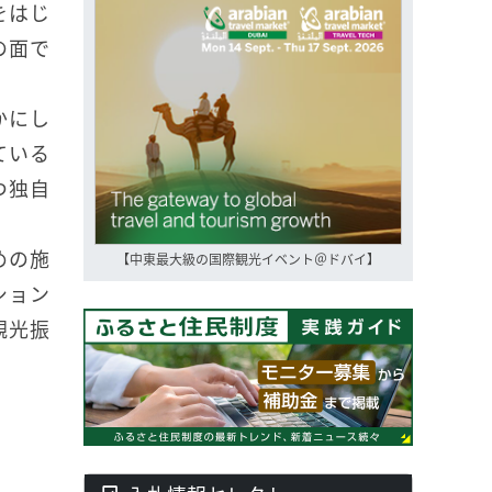
をはじ
の面で
かにし
ている
つ独自
めの施
【中東最大級の国際観光イベント＠ドバイ】
ション
観光振