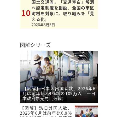
国土交通省、「交通空白」解消
へ認定制度を創設、全国の市区
町村を対象に、取り組みを「見
える化」
2026年8月5日
図解シリーズ
【図解】日本人出国者数、2026年6
月は前年比3.4％増の109万人 ―日
本政府観光局（速報）
【図解】訪日外国人数、
2026年6月は前年比6.8％