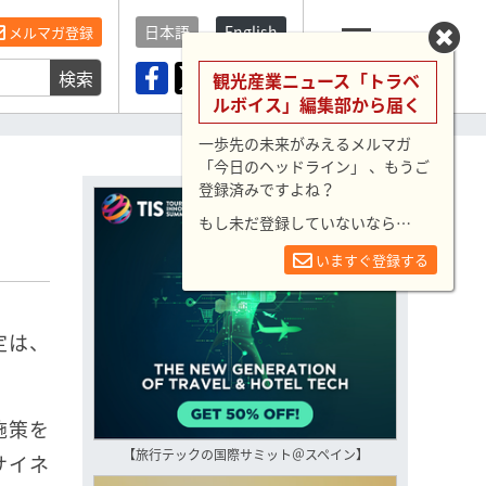
日本語
English
メルマガ登録
検索
メニュー
観光産業ニュース「トラベ
ルボイス」編集部から届く
一歩先の未来がみえるメルマガ
「今日のヘッドライン」 、もうご
登録済みですよね？
もし未だ登録していないなら…
いますぐ登録する
定は、
施策を
【旅行テックの国際サミット＠スペイン】
サイネ