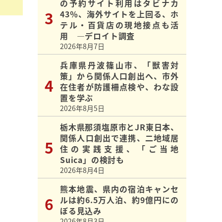
の予約サイト利用はタビナカ
43％、海外サイトを上回る、ホ
テル・百貨店の現地接点も活
用 ―デロイト調査
2026年8月7日
兵庫県丹波篠山市、「獣害対
策」から関係人口創出へ、市外
在住者が防護柵点検や、わな設
置を学ぶ
2026年8月5日
栃木県那須塩原市とJR東日本、
関係人口創出で連携、二地域居
住の実践支援、「ご当地
Suica」の検討も
2026年8月4日
熊本地震、県内の宿泊キャンセ
ルは約6.5万人泊、約9億円にの
ぼる見込み
2026年8月3日