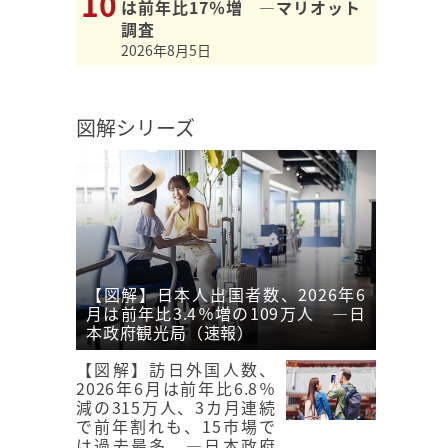
は前年比17％増 ―マリオット
調査
2026年8月5日
図解シリーズ
【図解】日本人出国者数、2026年6
月は前年比3.4％増の109万人 ―日
本政府観光局（速報）
【図解】訪日外国人数、
2026年6月は前年比6.8％
減の315万人、3カ月連続
で前年割れも、15市場で
は過去最多 ―日本政府