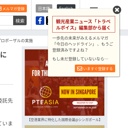
日本語
English
メルマガ登録
検索
メニュー
観光産業ニュース「トラベ
ルボイス」編集部から届く
一歩先の未来がみえるメルマガ
プロポーザルの実施
「今日のヘッドライン」 、もうご
登録済みですよね？
務に
もし未だ登録していないなら…
いますぐ登録する
委託先
【空港業界に特化した国際会議@シンガポール】
ていま