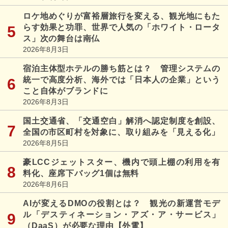
ロケ地めぐりが富裕層旅行を変える、観光地にもた
らす効果と功罪、世界で人気の「ホワイト・ロータ
ス」次の舞台は南仏
2026年8月3日
宿泊主体型ホテルの勝ち筋とは？ 管理システムの
統一で高度分析、海外では「日本人の企業」という
こと自体がブランドに
2026年8月3日
国土交通省、「交通空白」解消へ認定制度を創設、
全国の市区町村を対象に、取り組みを「見える化」
2026年8月5日
豪LCCジェットスター、機内で頭上棚の利用を有
料化、座席下バッグ1個は無料
2026年8月6日
AIが変えるDMOの役割とは？ 観光の新運営モデ
ル「デスティネーション・アズ・ア・サービス」
（DaaS）が必要な理由【外電】