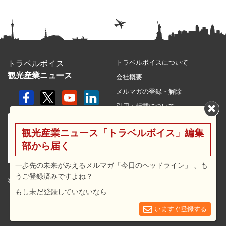
トラベルボイスについて
トラベルボイス
観光産業ニュース
会社概要
メルマガの登録・解除
引用・転載について
プライバシーポリシー
観光産業ニュース「トラベルボイス」編集
利用規約
部から届く
サイトマップ
広告メニュー・料金
一歩先の未来がみえるメルマガ「今日のヘッドライン」 、も
うご登録済みですよね？
プレスリリース窓口
© 2026 travel voice.
もし未だ登録していないなら…
求人広告
お問合せ
いますぐ登録する