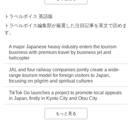
トラベルボイス 英語版
トラベルボイス編集部が厳選した注目記事を英文で読めま
す。
A major Japanese heavy industry enters the tourism
business with premium travel by business jet and
helicopter
JAL and four railway companies jointly create a wide-
range tourism model for foreign visitors to Japan,
focusing on pilgrim and spiritual cultures
TikTok Go launches a project to promote local appeals
in Japan, firstly in Kyoto City and Otsu City
もっと見る