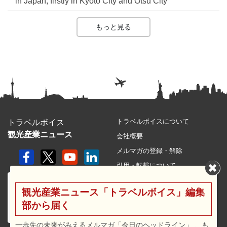
in Japan, firstly in Kyoto City and Otsu City
もっと見る
トラベルボイスについて
トラベルボイス
観光産業ニュース
会社概要
メルマガの登録・解除
引用・転載について
プライバシーポリシー
観光産業ニュース「トラベルボイス」編集
利用規約
部から届く
サイトマップ
広告メニュー・料金
一歩先の未来がみえるメルマガ「今日のヘッドライン」 、も