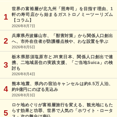
世界の富裕層が北九州「照寿司」を目指す理由、1
軒の寿司店から始まるガストロノミーツーリズム
【コラム】
2026年8月7日
兵庫県丹波篠山市、「獣害対策」から関係人口創出
へ、市外在住者が防護柵点検や、わな設置を学ぶ
2026年8月5日
栃木県那須塩原市とJR東日本、関係人口創出で連
携、二地域居住の実践支援、「ご当地Suica」の検
討も
2026年8月4日
熊本地震、県内の宿泊キャンセルは約6.5万人泊、
約9億円にのぼる見込み
2026年8月3日
ロケ地めぐりが富裕層旅行を変える、観光地にもた
らす効果と功罪、世界で人気の「ホワイト・ロータ
ス」次の舞台は南仏