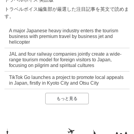
トラベルボイス編集部が厳選した注目記事を英文で読めま
す。
A major Japanese heavy industry enters the tourism
business with premium travel by business jet and
helicopter
JAL and four railway companies jointly create a wide-
range tourism model for foreign visitors to Japan,
focusing on pilgrim and spiritual cultures
TikTok Go launches a project to promote local appeals
in Japan, firstly in Kyoto City and Otsu City
もっと見る