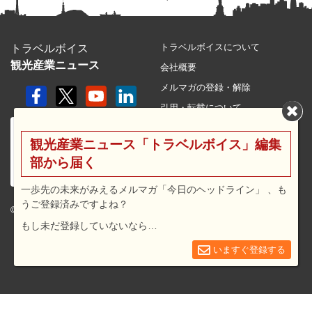
トラベルボイスについて
トラベルボイス
観光産業ニュース
会社概要
メルマガの登録・解除
引用・転載について
プライバシーポリシー
観光産業ニュース「トラベルボイス」編集
利用規約
部から届く
サイトマップ
広告メニュー・料金
一歩先の未来がみえるメルマガ「今日のヘッドライン」 、も
うご登録済みですよね？
プレスリリース窓口
© 2026 travel voice.
もし未だ登録していないなら…
求人広告
お問合せ
いますぐ登録する