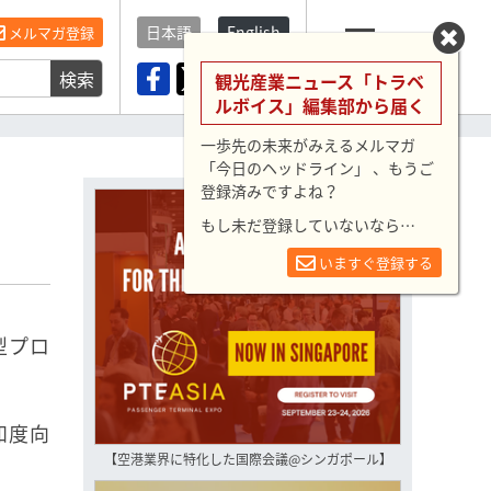
日本語
English
メルマガ登録
検索
メニュー
観光産業ニュース「トラベ
ルボイス」編集部から届く
一歩先の未来がみえるメルマガ
「今日のヘッドライン」 、もうご
登録済みですよね？
もし未だ登録していないなら…
いますぐ登録する
型プロ
知度向
【空港業界に特化した国際会議@シンガポール】