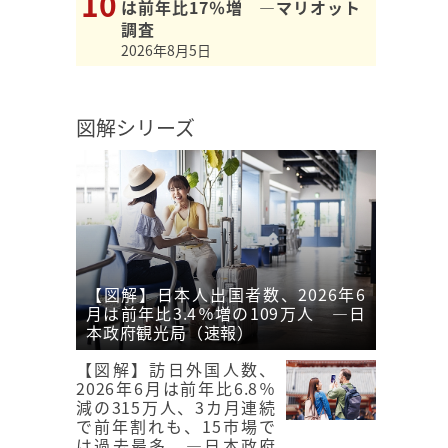
は前年比17％増 ―マリオット
調査
2026年8月5日
図解シリーズ
【図解】日本人出国者数、2026年6
月は前年比3.4％増の109万人 ―日
本政府観光局（速報）
【図解】訪日外国人数、
2026年6月は前年比6.8％
減の315万人、3カ月連続
で前年割れも、15市場で
は過去最多 ―日本政府