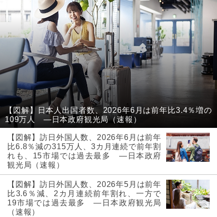
【図解】日本人出国者数、2026年6月は前年比3.4％増の
109万人 ―日本政府観光局（速報）
【図解】訪日外国人数、2026年6月は前年
比6.8％減の315万人、3カ月連続で前年割
れも、15市場では過去最多 ―日本政府
観光局（速報）
【図解】訪日外国人数、2026年5月は前年
比3.6％減、2カ月連続前年割れ、一方で
19市場では過去最多 ―日本政府観光局
（速報）